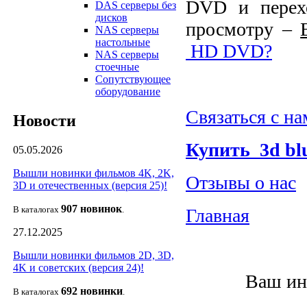
DVD и перехо
DAS серверы без
дисков
просмотру –
NAS серверы
настольные
HD DVD
?
NAS серверы
стоечные
Сопутствующее
оборудование
Связаться с н
Новости
Купить
3d
bl
05.05.2026
Вышли новинки фильмов 4K, 2K,
Отзывы о нас
3D и отечественных (версия 25)!
907 новин
ок
В каталогах
.
Главная
27.12.2025
Вышли новинки фильмов 2D, 3D,
4K и советских (версия 24)!
Ваш ин
692 новин
ки
В каталогах
.