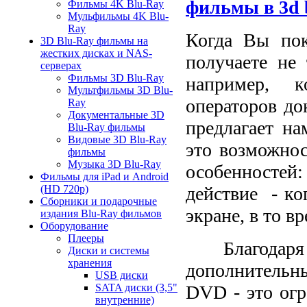
фильмы в 3
d
Фильмы 4K Blu-Ray
Мульфильмы 4K Blu-
Ray
Когда Вы по
3D Blu-Ray фильмы на
жестких дисках и NAS-
получаете не
серверах
Фильмы 3D Blu-Ray
например, к
Мультфильмы 3D Blu-
операторов д
Ray
Документальные 3D
предлагает н
Blu-Ray фильмы
Видовые 3D Blu-Ray
это возможнос
фильмы
Музыка 3D Blu-Ray
особенностей
Фильмы для iPad и Android
действие
- ко
(HD 720p)
Сборники и подарочные
экране, в то 
издания Blu-Ray фильмов
Оборудование
Плееры
Благод
Диски и системы
хранения
дополнительн
USB диски
DVD - это огр
SATA диски (3,5"
внутренние)