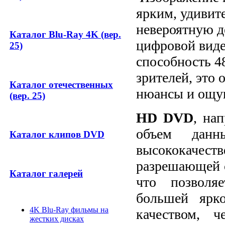
ярким, удивит
невероятную д
Каталог Blu-Ray 4K (вер.
цифровой вид
25)
способность 48
зрителей, это 
Каталог отечественных
нюансы и ощу
(вер. 25)
HD DVD
, на
объем данн
Каталог клипов DVD
высококач
разрешающей с
Каталог галерей
что позволя
большей ярк
4K Blu-Ray фильмы на
качеством, ч
жестких дисках