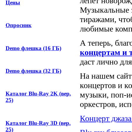
лепет новорож
Цены
Музыкальные 
тиражами, чт
Опросник
любимые комп
А теперь, бла
Demo флешка (16 ГБ)
концертам и 
даст лично дл
Demo флешка (32 ГБ)
На нашем сайт
концертов и ко
музыки, поп-и
Каталог Blu-Ray 2K (вер.
25)
оркестров, ис
Концерт джаза 
Каталог Blu-Ray 3D (вер.
25)