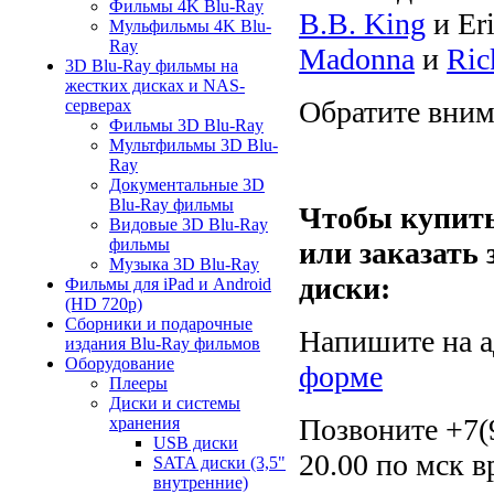
Фильмы 4K Blu-Ray
B.B. King
и Eri
Мульфильмы 4K Blu-
Ray
Madonna
и
Ric
3D Blu-Ray фильмы на
жестких дисках и NAS-
Обратите внима
серверах
Фильмы 3D Blu-Ray
Мультфильмы 3D Blu-
Ray
Документальные 3D
Blu-Ray фильмы
Чтобы купить
Видовые 3D Blu-Ray
фильмы
или заказать
Музыка 3D Blu-Ray
диски:
Фильмы для iPad и Android
(HD 720p)
Сборники и подарочные
Напишите на ад
издания Blu-Ray фильмов
Оборудование
форме
Плееры
Диски и системы
Позвоните +7(9
хранения
USB диски
20.00 по мск в
SATA диски (3,5"
внутренние)