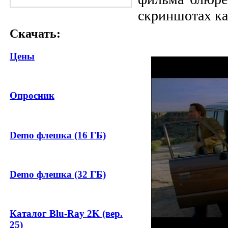
скриншотах ка
Скачать:
Цены
Опросник
Demo флешка (16 ГБ)
Demo флешка (32 ГБ)
Каталог Blu-Ray 2K (вер.
25)