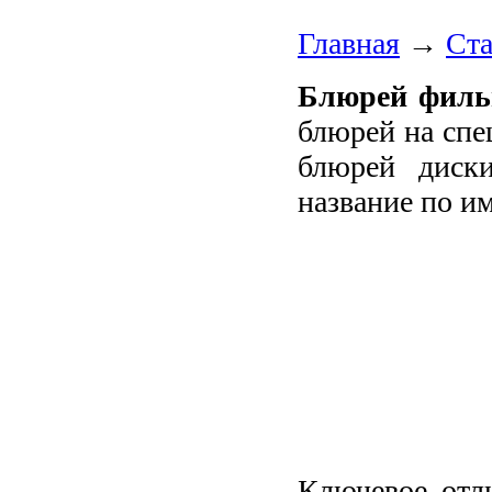
Главная
→
Ста
Блюрей фил
блюрей на спе
блюрей диск
название по и
Ключевое отл