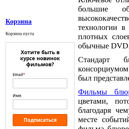
большие о
высококачеств
Корзина
технологии в
Корзина пуста
плотных слое
обычные DVD
Хотите быть в
курсе новинок
Стандарт б
фильмов?
консорциумом
Email
*
был представле
Фильмы блю
Имя
цветами, пот
благодаря че
месте событи
Подписаться
фильма блюре