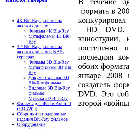
В течение д
формата в 2006
конкурировал
4K Blu-Ray фильмы на
жестких дисках
HD DVD. За
Фильмы 4K Blu-Ray
Мульфильмы 4K Blu-
киностудии,
Ray
постепенно 
3D Blu-Ray фильмы на
жестких дисках и NAS-
последняя ко
серверах
Фильмы 3D Blu-Ray
обоих формата
Мультфильмы 3D Blu-
Ray
январе 2008 
Документальные 3D
создатель фор
Blu-Ray фильмы
Видовые 3D Blu-Ray
DVD. Это соб
фильмы
Музыка 3D Blu-Ray
второй «войны
Фильмы для iPad и Android
(HD 720p)
Сборники и подарочные
издания Blu-Ray фильмов
Оборудование