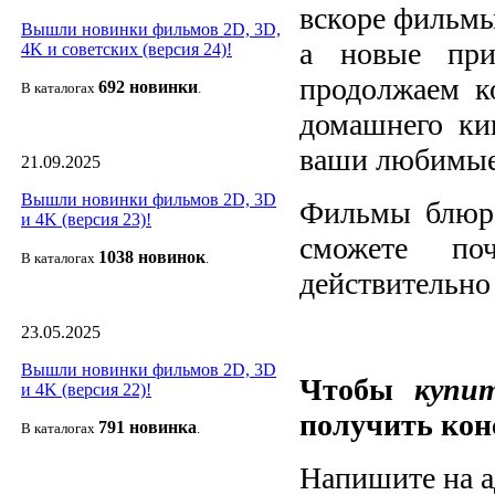
вскоре фильмы
Вышли новинки фильмов 2D, 3D,
а новые пр
4K и советских (версия 24)!
продолжаем к
692 новин
ки
В каталогах
.
домашнего кин
ваши любимы
21.09.2025
Вышли новинки фильмов 2D, 3D
Фильмы блюр
и 4K (версия 23)!
сможете по
1038 новино
к
В каталогах
.
действительно
23.05.2025
Вышли новинки фильмов 2D, 3D
Чтобы
купи
и 4K (версия 22)!
получить кон
791 новин
ка
В каталогах
.
Напишите на ад