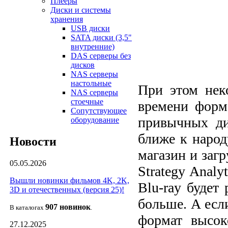
Плееры
Диски и системы
хранения
USB диски
SATA диски (3,5"
внутренние)
DAS серверы без
дисков
NAS серверы
настольные
При этом нек
NAS серверы
стоечные
времени форма
Сопутствующее
привычных ди
оборудование
ближе к народ
Новости
магазин и заг
05.05.2026
Strategy Analy
Вышли новинки фильмов 4K, 2K,
Blu-ray будет
3D и отечественных (версия 25)!
больше. А есл
907 новин
ок
В каталогах
.
формат высок
27.12.2025