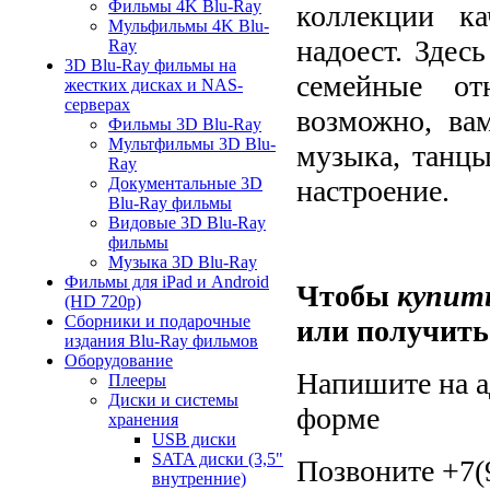
Фильмы 4K Blu-Ray
коллекции к
Мульфильмы 4K Blu-
надоест. Здес
Ray
3D Blu-Ray фильмы на
семейные от
жестких дисках и NAS-
серверах
возможно, вам
Фильмы 3D Blu-Ray
Мультфильмы 3D Blu-
музыка, танцы
Ray
настроение.
Документальные 3D
Blu-Ray фильмы
Видовые 3D Blu-Ray
фильмы
Музыка 3D Blu-Ray
Фильмы для iPad и Android
Чтобы
купит
(HD 720p)
Сборники и подарочные
или получить
издания Blu-Ray фильмов
Оборудование
Напишите на ад
Плееры
Диски и системы
форме
хранения
USB диски
SATA диски (3,5"
Позвоните +7(9
внутренние)