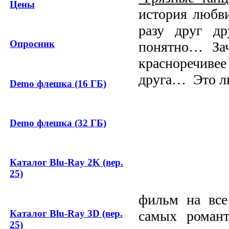
Цены
история любви
разу друг др
Опросник
понятно…
За
красноречивее
друга…
Это л
Demo флешка (16 ГБ)
Demo флешка (32 ГБ)
Каталог Blu-Ray 2K (вер.
25)
фильм на все
Каталог Blu-Ray 3D (вер.
самых роман
25)