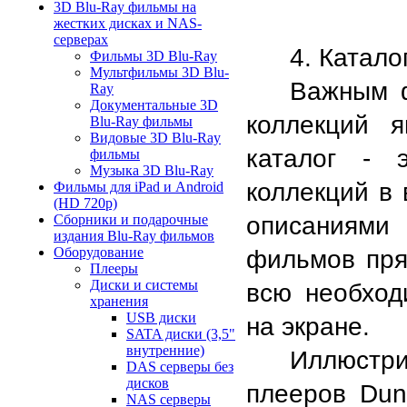
3D Blu-Ray фильмы на
жестких дисках и NAS-
серверах
4. Катал
Фильмы 3D Blu-Ray
Мультфильмы 3D Blu-
Важным ф
Ray
Документальные 3D
коллекций я
Blu-Ray фильмы
Видовые 3D Blu-Ray
каталог - 
фильмы
Музыка 3D Blu-Ray
коллекций в 
Фильмы для iPad и Android
(HD 720p)
описаниями 
Сборники и подарочные
издания Blu-Ray фильмов
Оборудование
фильмов прям
Плееры
Диски и системы
всю необход
хранения
USB диски
на экране. 
SATA диски (3,5"
внутренние)
Иллюстри
DAS серверы без
дисков
плееров Dune
NAS серверы