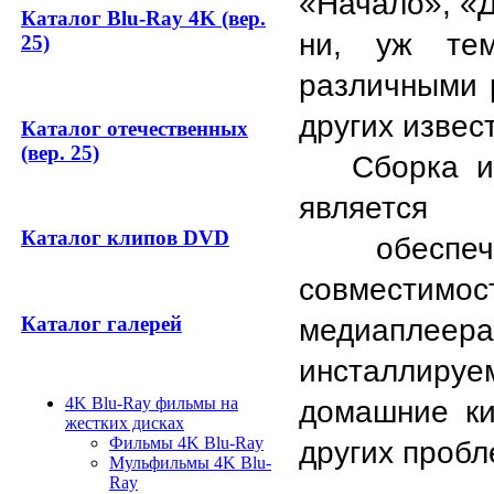
«Начало», «Де
Каталог Blu-Ray 4K (вер.
ни, уж тем
25)
различными р
других извес
Каталог отечественных
(вер. 25)
Сборка и
является
Каталог клипов DVD
 обеспеч
совмести
Каталог галерей
медиапле
инсталлир
4K Blu-Ray фильмы на
домашние ки
жестких дисках
Фильмы 4K Blu-Ray
других проб
Мульфильмы 4K Blu-
Ray