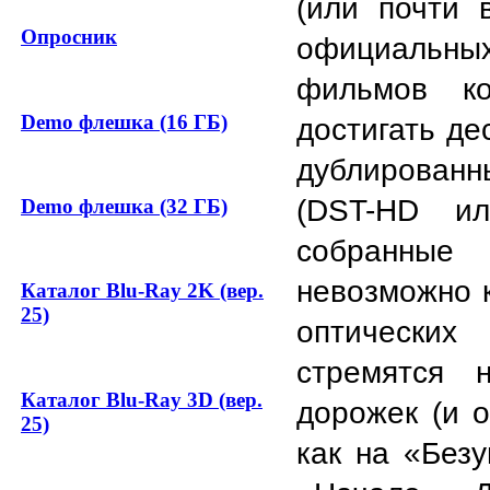
(или почти 
Опросник
официальных
фильмов ко
Demo флешка (16 ГБ)
достигать де
дублированн
(DST-HD ил
Demo флешка (32 ГБ)
собранные 
невозможно к
Каталог Blu-Ray 2K (вер.
25)
оптических 
стремятся 
Каталог Blu-Ray 3D (вер.
дорожек (и о
25)
как на «Безу