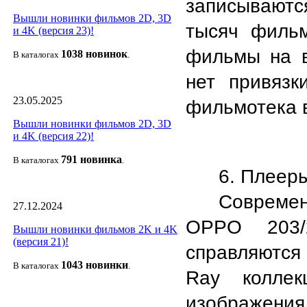
записываютс
Вышли новинки фильмов 2D, 3D
тысяч фильм
и 4K (версия 23)!
фильмы на в
1038 новино
к
В каталогах
.
нет привязк
23.05.2025
фильмотека в
Вышли новинки фильмов 2D, 3D
и 4K (версия 22)!
791 новин
ка
В каталогах
.
6. Плеер
Совреме
27.12.2024
OPPO 203/
Вышли новинки фильмов 2K и 4K
(версия 21)!
справляются
1043 новин
ки
В каталогах
.
Ray коллек
изображения