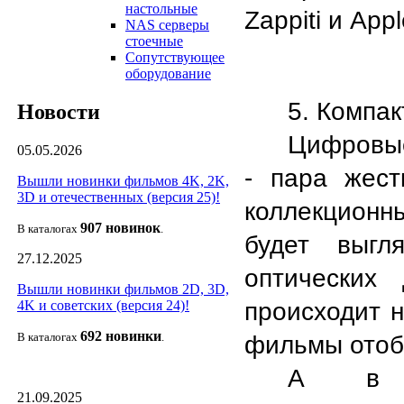
настольные
Zappiti и Appl
NAS серверы
стоечные
Сопутствующее
оборудование
5. Компак
Новости
Цифровые
05.05.2026
- пара жест
Вышли новинки фильмов 4K, 2K,
3D и отечественных (версия 25)!
коллекционны
907 новин
ок
В каталогах
.
будет выгл
27.12.2025
оптических
Вышли новинки фильмов 2D, 3D,
происходит н
4K и советских (версия 24)!
692 новин
ки
В каталогах
.
фильмы отобр
А в му
21.09.2025