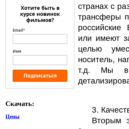
странах с ра
Хотите быть в
курсе новинок
трансферы п
фильмов?
российские 
Email
*
или имеют з
целью уме
Имя
носитель, на
т.д. Мы в
Подписаться
детализиров
Скачать:
3. Качест
Цены
Вторым э