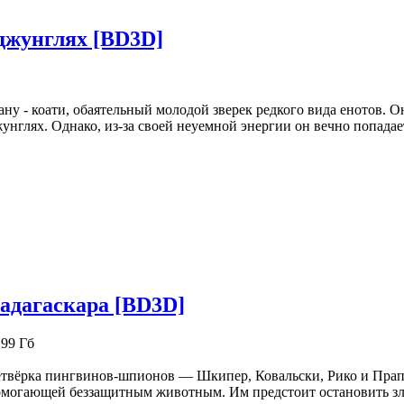
джунглях [BD3D]
ну - коати, обаятельный молодой зверек редкого вида енотов. Он
унглях. Однако, из-за своей неуемной энергии он вечно попадае
дагаскара [BD3D]
.99 Гб
твёрка пингвинов-шпионов — Шкипер, Ковальски, Рико и Прап
могающей беззащитным животным. Им предстоит остановить зло