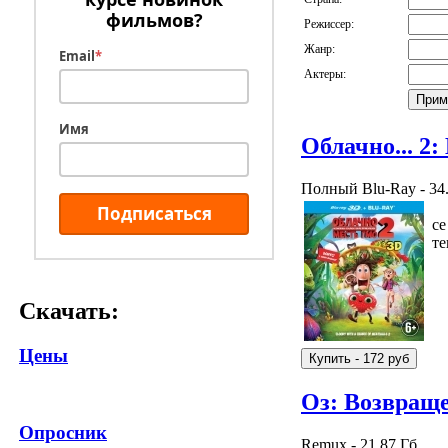
фильмов?
Режиссер:
Жанр:
Email
*
Актеры:
Имя
Облачно... 2
Полный Blu-Ray - 34
Подписаться
се
те
Скачать:
Цены
Оз: Возвращ
Опросник
Remux - 21.87 Гб