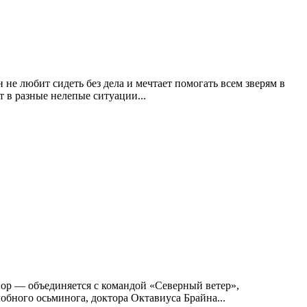
 не любит сидеть без дела и мечтает помогать всем зверям в
т в разные нелепые ситуации...
ор — объединяется с командой «Северный ветер»,
бного осьминога, доктора Октавиуса Брайна
.
..