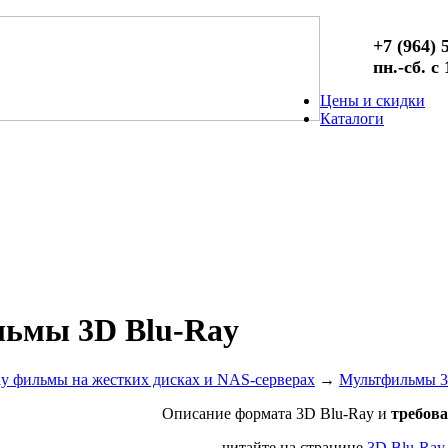
+7 (964) 
пн.-сб. с
Цены и скидки
Каталоги
ьмы 3D Blu-Ray
ay фильмы на жестких дисках и NAS-серверах
→
Мультфильмы 3
Описание
формата
3D Blu-Ray и
требова
читайте на странице
3D Blu-Ray