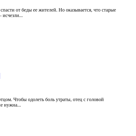
спасти от беды ее жителей. Но оказывается, что старые
— исчезли
.
..
]
отцом. Чтобы одолеть боль утраты, отец с головой
е нужна...