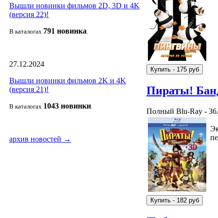
Вышли новинки фильмов 2D, 3D и 4K
(версия 22)!
791 новин
ка
В каталогах
.
27.12.2024
Вышли новинки фильмов 2K и 4K
Пираты! Бан
(версия 21)!
1043 новин
ки
В каталогах
.
Полный Blu-Ray - 36
Эк
пе
архив новостей →