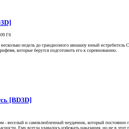
D3D]
.09 Гб
 несколько недель до грандиозного авиашоу юный истребитель С
рифеям, которые берутся подготовить его к соревнованию.
сь [BD3D]
м - веселый и самовлюбленный неудачник, который постоянно п
асности. Ему всегда удавалось избежать наказания, но не в этот ра