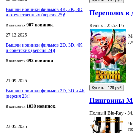
Вышли новинки фильмов 4K, 2K, 3D
Переполох в 
и отечественных (версия 25)!
907 новин
ок
Remux - 25.53 Гб
В каталогах
.
27.12.2025
Ма
дж
Вышли новинки фильмов 2D, 3D, 4K
и советских (версия 24)!
692 новин
ки
В каталогах
.
21.09.2025
Вышли новинки фильмов 2D, 3D и 4K
(версия 23)!
Пингвины Ма
1038 новино
к
В каталогах
.
Полный Blu-Ray - 34
Че
23.05.2025
по