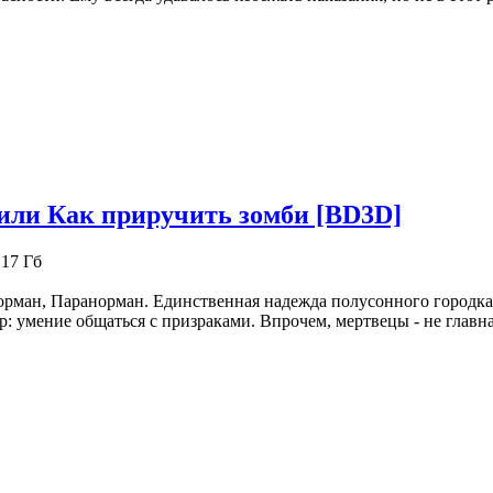
или Как приручить зомби [BD3D]
.17 Гб
рман, Паранорман. Единственная надежда полусонного городка 
р: умение общаться с призраками. Впрочем, мертвецы - не главна