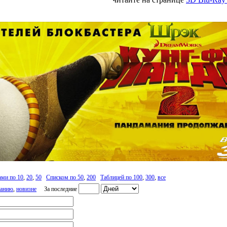
ами по 10
,
20
,
50
Списком по 50
,
200
Таблицей по 100
,
300
,
все
ванию
,
новизне
За последние