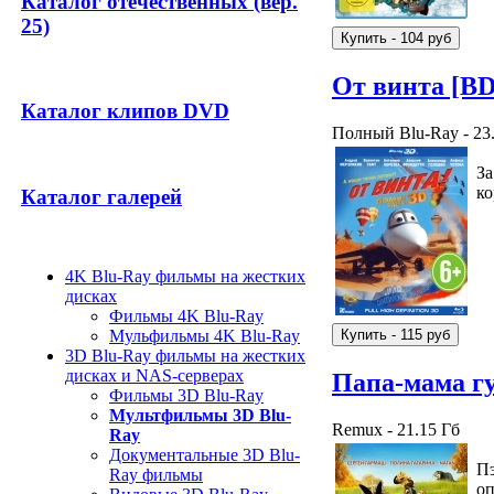
Каталог отечественных (вер.
25)
От винта [B
Каталог клипов DVD
Полный Blu-Ray - 23
За
ко
Каталог галерей
4K Blu-Ray фильмы на жестких
дисках
Фильмы 4K Blu-Ray
Мульфильмы 4K Blu-Ray
3D Blu-Ray фильмы на жестких
дисках и NAS-серверах
Папа-мама гу
Фильмы 3D Blu-Ray
Мультфильмы 3D Blu-
Remux - 21.15 Гб
Ray
Документальные 3D Blu-
Пэ
Ray фильмы
оп