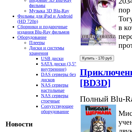
203
Видовые 3D Blu-Ray
фильмы
пор
Музыка 3D Blu-Ray
Фильмы для iPad и Android
Тог
(HD 720p)
в к
Сборники и подарочные
издания Blu-Ray фильмов
пер
Оборудование
Плееры
про
Диски и системы
хранения
USB диски
SATA диски (3,5"
внутренние)
Приключени
DAS серверы без
дисков
[BD3D]
NAS серверы
настольные
NAS серверы
Полный Blu-Ra
стоечные
Сопутствующее
Мис
оборудование
уче
Новости
дву