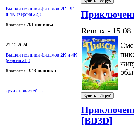
Вышли новинки фильмов 2D, 3D
Приключени
и 4K (версия 22)!
791 новин
ка
В каталогах
.
Remux - 15.08
Сме
27.12.2024
пик
Вышли новинки фильмов 2K и 4K
(версия 21)!
жив
1043 новин
ки
обы
В каталогах
.
архив новостей →
Приключени
[BD3D]