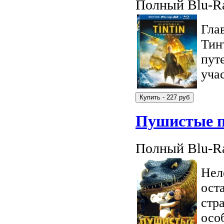
Полный Blu-Ra
Гла
Тин
пут
уча
Пушистые п
Полный Blu-Ra
Нел
ост
стр
осо