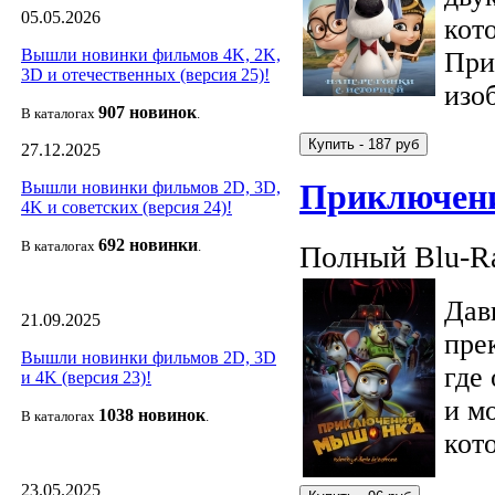
05.05.2026
кот
Вышли новинки фильмов 4K, 2K,
При
3D и отечественных (версия 25)!
изо
907 новин
ок
В каталогах
.
27.12.2025
Приключен
Вышли новинки фильмов 2D, 3D,
4K и советских (версия 24)!
692 новин
ки
В каталогах
.
Полный Blu-Ra
Дав
21.09.2025
пре
Вышли новинки фильмов 2D, 3D
где
и 4K (версия 23)!
и м
1038 новино
к
В каталогах
.
кот
23.05.2025