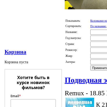
Показывать:
Колонками по
Сортировать:
По названию
Название:
Год выпуска:
Страна:
Режиссер:
Корзина
Жанр:
Корзина пуста
Актеры:
Хотите быть в
Подводная 
курсе новинок
фильмов?
Remux - 18.85
Email
*
К 2