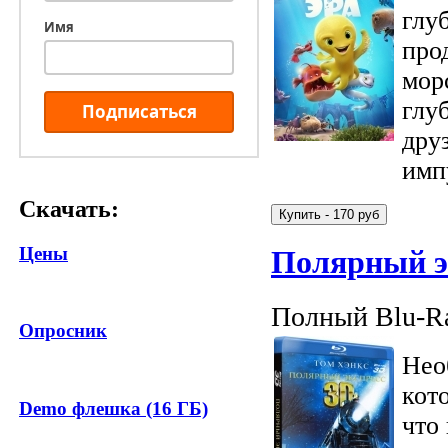
глу
Имя
про
мор
глу
Подписаться
дру
имп
Скачать:
Цены
Полярный э
Полный Blu-Ra
Опросник
Нео
кот
Demo флешка (16 ГБ)
что 