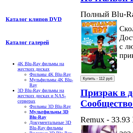
Полный Blu-Ra
Каталог клипов DVD
Ско
Дос
Каталог галерей
с л
при
4K Blu-Ray фильмы на
жестких дисках
Фильмы 4K Blu-Ray
Мульфильмы 4K Blu-
Ray
Призрак в д
3D Blu-Ray фильмы на
жестких дисках и NAS-
Сообщество 
серверах
Фильмы 3D Blu-Ray
Мультфильмы 3D
Blu-Ray
Remux - 33.93
Документальные 3D
Blu-Ray фильмы