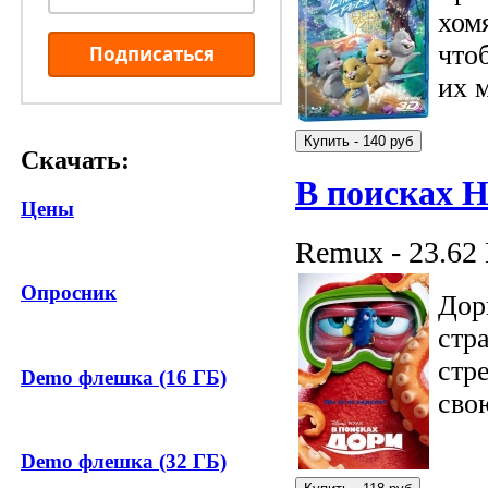
хом
что
Подписаться
их 
Скачать:
В поисках Н
Цены
Remux - 23.62
Опросник
Дор
стр
стр
Demo флешка (16 ГБ)
сво
Demo флешка (32 ГБ)