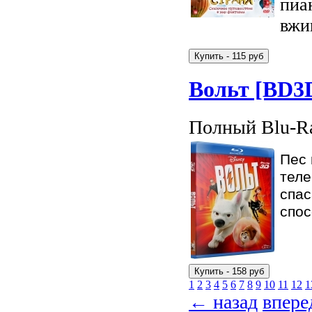
пиа
вжи
Вольт [BD3
Полный Blu-Ra
Пес 
теле
спас
спос
1
2
3
4
5
6
7
8
9
10
11
12
1
← назад
впер