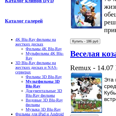
Каталог клипов DVD
жиз
обе
Каталог галерей
реш
при
4K Blu-Ray фильмы на
жестких дисках
Фильмы 4K Blu-Ray
Веселая коз
Мульфильмы 4K Blu-
Ray
3D Blu-Ray фильмы на
Remux - 14.07
жестких дисках и NAS-
серверах
Фильмы 3D Blu-Ray
Эта 
Мультфильмы 3D
сред
Blu-Ray
Документальные 3D
Кубы
Blu-Ray фильмы
встр
Видовые 3D Blu-Ray
фильмы
Музыка 3D Blu-Ray
Фильмы для iPad и Android