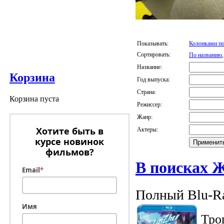
Показывать:
Колонками по
Сортировать:
По названию
Название:
Корзина
Год выпуска:
Страна:
Корзина пуста
Режиссер:
Жанр:
Хотите быть в
Актеры:
курсе новинок
фильмов?
В поисках 
Email
*
Полный Blu-Ra
Имя
Тро