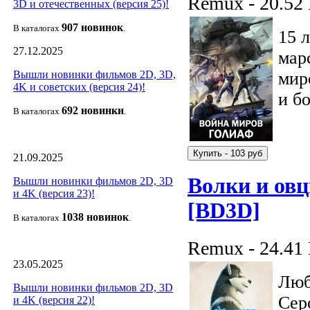
Remux - 20.52
3D и отечественных (версия 25)!
907 новин
ок
В каталогах
.
15 
27.12.2025
мар
мир
Вышли новинки фильмов 2D, 3D,
4K и советских (версия 24)!
и б
692 новин
ки
В каталогах
.
21.09.2025
Волки и овц
Вышли новинки фильмов 2D, 3D
и 4K (версия 23)!
[BD3D]
1038 новино
к
В каталогах
.
Remux - 24.41
23.05.2025
Люб
Вышли новинки фильмов 2D, 3D
Сер
и 4K (версия 22)!