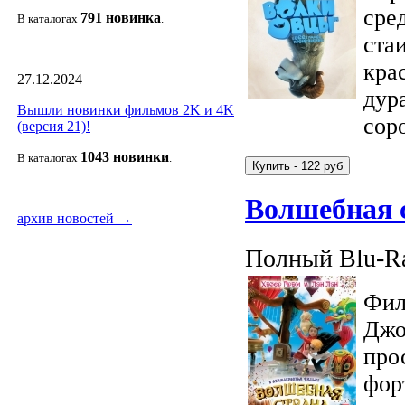
сре
791 новин
ка
В каталогах
.
стаи
кра
27.12.2024
дур
Вышли новинки фильмов 2K и 4K
сор
(версия 21)!
1043 новин
ки
В каталогах
.
Волшебная 
архив новостей →
Полный Blu-Ra
Фил
Джо
про
фор