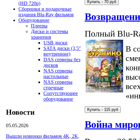
(HD 720p)
Сборники и подарочные
Возвращени
издания Blu-Ray фильмов
Оборудование
Плееры
Полный Blu-Ra
Диски и системы
хранения
USB диски
В с
SATA диски (3,5"
внутренние)
сме
DAS серверы без
дисков
кон
NAS серверы
выс
настольные
NAS серверы
все
стоечные
Сопутствующее
«ин
оборудование
Новости
Война миро
05.05.2026
Вышли новинки фильмов 4K, 2K,