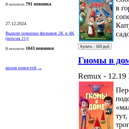
791 новин
ка
В каталогах
.
в г
соп
27.12.2024
Кап
садо
Вышли новинки фильмов 2K и 4K
(версия 21)!
1043 новин
ки
В каталогах
.
Гномы в до
архив новостей →
Remux - 12.19
Пер
под
«ма
тут
тро