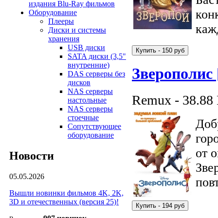
издания Blu-Ray фильмов
кон
Оборудование
Плееры
каж
Диски и системы
хранения
USB диски
SATA диски (3,5"
внутренние)
Зверополис
DAS серверы без
дисков
NAS серверы
Remux - 38.88
настольные
NAS серверы
стоечные
Доб
Сопутствующее
оборудование
гор
от 
Новости
Зве
05.05.2026
пов
Вышли новинки фильмов 4K, 2K,
3D и отечественных (версия 25)!