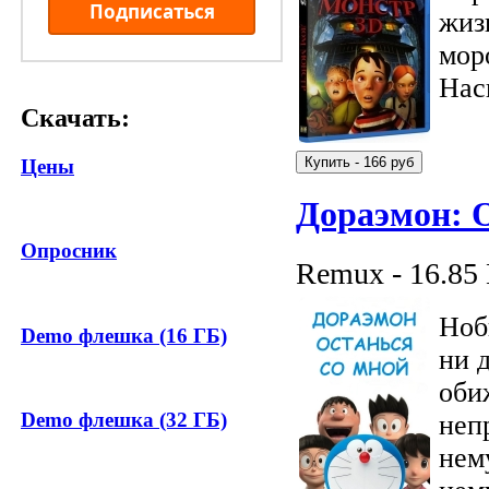
Подписаться
жиз
мор
Нас
Скачать:
Цены
Дораэмон: О
Опросник
Remux - 16.85
Ноб
Demo флешка (16 ГБ)
ни 
оби
Demo флешка (32 ГБ)
неп
нем