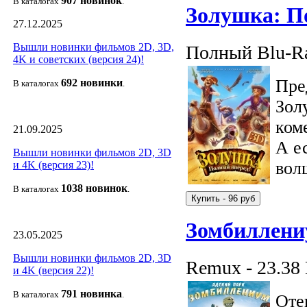
907 новин
ок
В каталогах
.
Золушка: П
27.12.2025
Вышли новинки фильмов 2D, 3D,
Полный Blu-Ra
4K и советских (версия 24)!
Пре
692 новин
ки
В каталогах
.
Зол
ком
21.09.2025
А е
Вышли новинки фильмов 2D, 3D
вол
и 4K (версия 23)!
1038 новино
к
В каталогах
.
Зомбиллени
23.05.2025
Вышли новинки фильмов 2D, 3D
Remux - 23.38
и 4K (версия 22)!
791 новин
ка
В каталогах
.
Оте