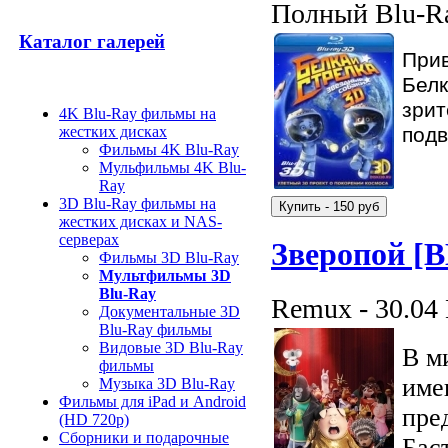
Полный Blu-Ra
Каталог галерей
Прив
Белк
зрит
4K Blu-Ray фильмы на
подв
жестких дисках
Фильмы 4K Blu-Ray
Мульфильмы 4K Blu-
Ray
3D Blu-Ray фильмы на
жестких дисках и NAS-
серверах
Зверопой [
Фильмы 3D Blu-Ray
Мультфильмы 3D
Blu-Ray
Remux - 30.04
Документальные 3D
Blu-Ray фильмы
Видовые 3D Blu-Ray
В м
фильмы
име
Музыка 3D Blu-Ray
Фильмы для iPad и Android
пре
(HD 720p)
Сборники и подарочные
Бас