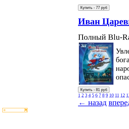
Иван Царев
Полный Blu-Ra
Увл
бог
нар
опа
1
2
3
4
5
6
7
8
9
10
11
12
1
← назад
впер