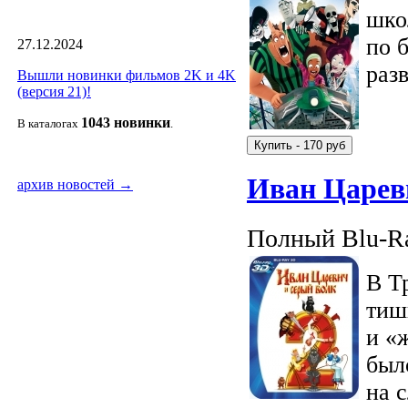
шко
по 
27.12.2024
раз
Вышли новинки фильмов 2K и 4K
(версия 21)!
1043 новин
ки
В каталогах
.
Иван Царев
архив новостей →
Полный Blu-Ra
В Т
тиш
и «
был
на 