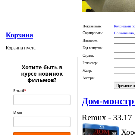
Показывать:
Колонками по
Сортировать:
По названию
Корзина
Название:
Корзина пуста
Год выпуска:
Страна:
Режиссер:
Хотите быть в
Жанр:
курсе новинок
Актеры:
фильмов?
Email
*
Дом-монстр
Имя
Remux - 33.17
Хор