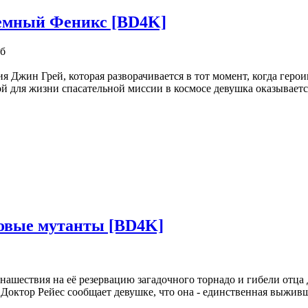
Темный Феникс [BD4K]
Гб
я Джин Грей, которая разворачивается в тот момент, когда геро
й для жизни спасательной миссии в космосе девушка оказываетс
овые мутанты [BD4K]
нашествия на её резервацию загадочного торнадо и гибели отца
 Доктор Рейес сообщает девушке, что она - единственная выживш