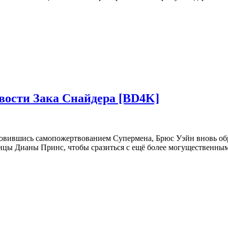
вости Зака Снайдера [BD4K]
вившись самопожертвованием Супермена, Брюс Уэйн вновь обре
ицы Дианы Принс, чтобы сразиться с ещё более могущественны