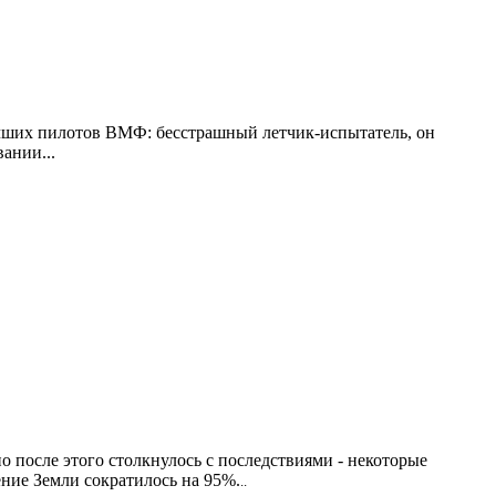
учших пилотов ВМФ: бесстрашный летчик-испытатель, он
ании...
но после этого столкнулось с последствиями - некоторые
ение Земли сократилось на 95%.
..