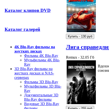
Каталог клипов DVD
Каталог галерей
Лига справедли
4K Blu-Ray фильмы на
жестких дисках
Фильмы 4K Blu-Ray
Remux - 32.05 Гб
Мульфильмы 4K Blu-
Ray
Вдохно
3D Blu-Ray фильмы на
союзн
жестких дисках и NAS-
серверах
Фильмы 3D Blu-Ray
Мультфильмы 3D Blu-
Ray
Документальные 3D
Blu-Ray фильмы
Видовые 3D Blu-Ray
фильмы