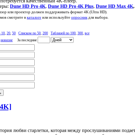
потребуется качественный 4K-плеер.
ееры:
Dune HD Pro 4K
,
Dune HD Pro 4K Plus
,
Dune HD Max 4K
изор или проектор должен поддерживать формат 4K (Ultra HD).
мов смотрите в
каталоге
или используйте
опросник
для выбора.
 10
,
20
,
50
Списком по 50
,
200
Таблицей по 100
,
300
,
все
,
новизне
За последние
D4K]
тория любви старлетки, которая между прослушиваниями подает