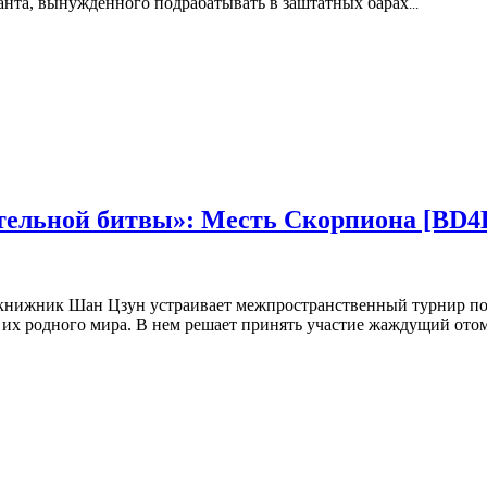
анта, вынужденного подрабатывать в заштатных барах
...
тельной битвы»: Месть Скорпиона [BD4
нижник Шан Цзун устраивает межпространственный турнир по б
 их родного мира. В нем решает принять участие жаждущий отом