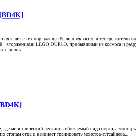
[BD4K]
 пять лет с тех пор, как все было прекрасно, и теперь жители 
ой - вторженцами LEGO DUPLO, прибывшими из космоса и разруш
ить вновь.
..
[BD4K]
, где монстрический реслинг - обожаемый вид спорта, а монстр
по стопам отца и начинает тренировать монстра-аутсайдера...