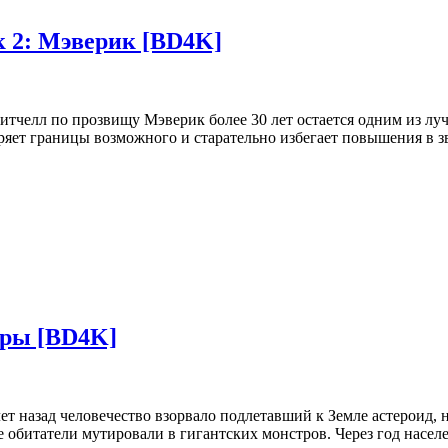
 2: Мэверик [BD4K]
тчелл по прозвищу Мэверик более 30 лет остается одним из л
яет границы возможного и старательно избегает повышения в зв
тры [BD4K]
ет назад человечество взорвало подлетавший к Земле астероид, 
 обитатели мутировали в гигантских монстров. Через год насел