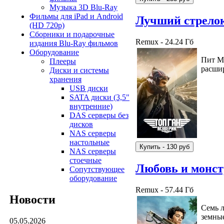
Музыка 3D Blu-Ray
Фильмы для iPad и Android
Лучший стрелок
(HD 720p)
Сборники и подарочные
Remux - 24.24 Гб
издания Blu-Ray фильмов
Оборудование
Пит Ми
Плееры
расшир
Диски и системы
хранения
USB диски
SATA диски (3,5"
внутренние)
DAS серверы без
дисков
NAS серверы
настольные
NAS серверы
стоечные
Любовь и монс
Сопутствующее
оборудование
Remux - 57.44 Гб
Новости
Семь л
земные
05.05.2026