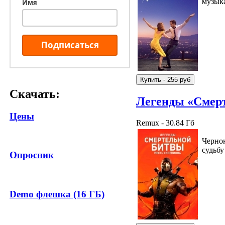
музык
Имя
Подписаться
Скачать:
Легенды «Смер
Цены
Remux - 30.84 Гб
Чернок
судьбу
Опросник
Demo флешка (16 ГБ)