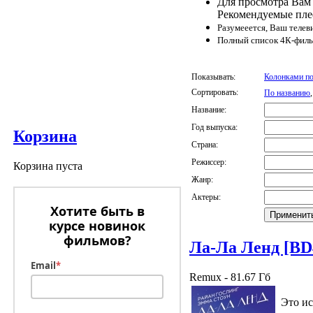
Для просмотра Вам 
Рекомендуемые пл
Разумееется, Ваш телев
Полный список 4К-филь
Показывать:
Колонками по
Сортировать:
По названию
Название:
Год выпуска:
Корзина
Страна:
Режиссер:
Корзина пуста
Жанр:
Актеры:
Хотите быть в
курсе новинок
фильмов?
Ла-Ла Ленд [B
Email
*
Remux - 81.67 Гб
Это ис