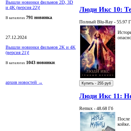
Вышли новинки фильмов 2D, 3D
и 4K (версия 22)!
Люди Икс 10: 
791 новин
ка
В каталогах
.
Полный Blu-Ray - 55.97 
Истори
27.12.2024
опасно
Вышли новинки фильмов 2K и 4K
(версия 21)!
1043 новин
ки
В каталогах
.
архив новостей →
Люди Икс 11: Н
Remux - 48.68 Гб
После 
койке.