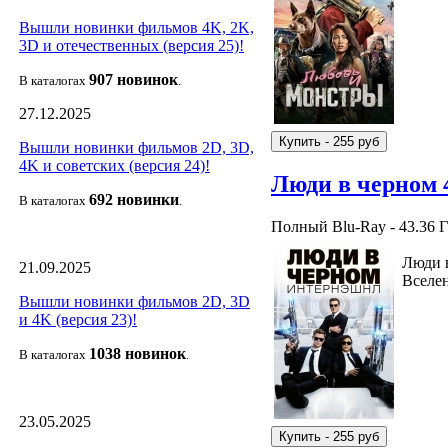
Вышли новинки фильмов 4K, 2K,
3D и отечественных (версия 25)!
907 новин
ок
В каталогах
.
27.12.2025
Вышли новинки фильмов 2D, 3D,
4K и советских (версия 24)!
Люди в черном 
692 новин
ки
В каталогах
.
Полный Blu-Ray - 43.36 
Люди в
21.09.2025
Вселен
Вышли новинки фильмов 2D, 3D
и 4K (версия 23)!
1038 новино
к
В каталогах
.
23.05.2025