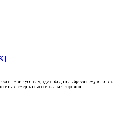
K]
оевым искусствам, где победитель бросит ему вызов за
стить за смерть семьи и клана Скорпион.
..