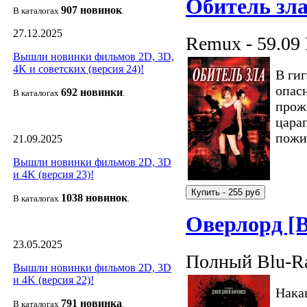
Обитель зл
907 новин
ок
В каталогах
.
27.12.2025
Remux - 59.09
Вышли новинки фильмов 2D, 3D,
4K и советских (версия 24)!
В ги
опас
692 новин
ки
В каталогах
.
прож
цара
пожи
21.09.2025
Вышли новинки фильмов 2D, 3D
и 4K (версия 23)!
1038 новино
к
В каталогах
.
Оверлорд [
23.05.2025
Полный Blu-Ra
Вышли новинки фильмов 2D, 3D
и 4K (версия 22)!
Нака
791 новин
ка
В каталогах
.