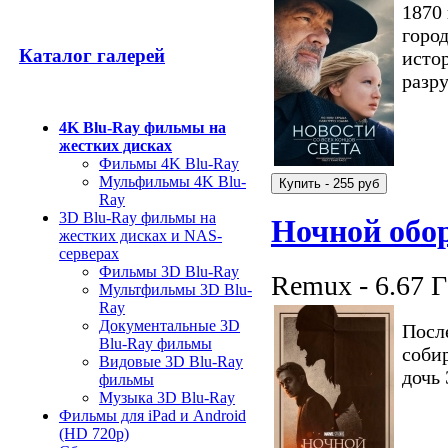
1870
город
Каталог галерей
истор
разр
4K Blu-Ray фильмы на
жестких дисках
Фильмы 4K Blu-Ray
Мульфильмы 4K Blu-
Ray
3D Blu-Ray фильмы на
Ночной обо
жестких дисках и NAS-
серверах
Фильмы 3D Blu-Ray
Remux - 6.67 
Мультфильмы 3D Blu-
Ray
Документальные 3D
После
Blu-Ray фильмы
соби
Видовые 3D Blu-Ray
дочь 
фильмы
Музыка 3D Blu-Ray
Фильмы для iPad и Android
(HD 720p)