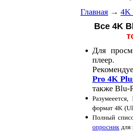
Главная
→
4K 
Все 4K B
т
Для просм
плеер.
Рекоменду
Pro 4K Plu
также Blu-
Разумееется,
формат 4K (Ul
Полный списо
опросник
для 