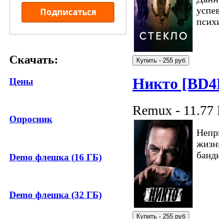
успев
Подписаться
псих
Скачать:
Никто [BD4
Цены
Remux - 11.77
Опросник
Непр
жизн
банди
Demo флешка (16 ГБ)
Demo флешка (32 ГБ)