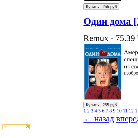
Один дома 
Remux - 75.39
Амери
спеш
из св
изобре
1
2
3
4
5
6
7
8
9
10
11
12
1
← назад
впер