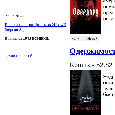
амер
немц
пред
27.12.2024
посл
Вышли новинки фильмов 2K и 4K
(версия 21)!
1043 новин
ки
В каталогах
.
Одержимост
архив новостей →
Remux - 52.82
Эндрю
осущ
лучш
быст