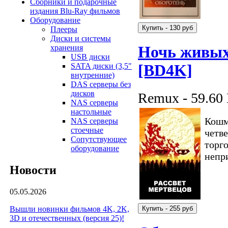
Сборники и подарочные
издания Blu-Ray фильмов
Оборудование
Плееры
Диски и системы
Ночь живых 
хранения
USB диски
[BD4K]
SATA диски (3,5"
внутренние)
DAS серверы без
дисков
Remux - 59.60
NAS серверы
настольные
Кошм
NAS серверы
стоечные
четв
Сопутствующее
торго
оборудование
непр
Новости
05.05.2026
Вышли новинки фильмов 4K, 2K,
3D и отечественных (версия 25)!