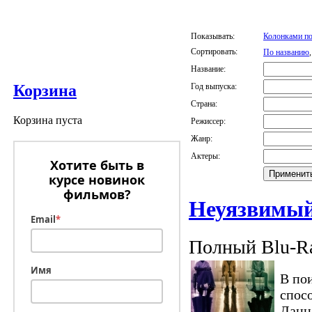
Показывать:
Колонками по
Сортировать:
По названию
Название:
Год выпуска:
Корзина
Страна:
Корзина пуста
Режиссер:
Жанр:
Актеры:
Хотите быть в
курсе новинок
фильмов?
Неуязвимый
Email
*
Полный Blu-Ra
Имя
В по
спос
Данн