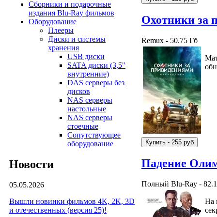
Сборники и подарочные
издания Blu-Ray фильмов
Охотники за 
Оборудование
Плееры
Диски и системы
Remux - 50.75 Гб
хранения
USB диски
Мат
SATA диски (3,5"
обн
внутренние)
DAS серверы без
дисков
NAS серверы
настольные
NAS серверы
стоечные
Сопутствующее
оборудование
Падение Олим
Новости
Полный Blu-Ray - 82.1
05.05.2026
На 
Вышли новинки фильмов 4K, 2K, 3D
сек
и отечественных (версия 25)!