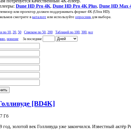
ам потребуется качественный 4K-плеер.
плееры:
Dune HD Pro 4K
,
Dune HD Pro 4K Plus
,
Dune HD Max 
левизор или проектор должен поддерживать формат 4K (Ultra HD).
фильмов смотрите в
каталоге
или используйте
опросник
для выбора.
и по 10
,
20
,
50
Списком по 50
,
200
Таблицей по 100
,
300
,
все
нию
,
новизне
За последние
Голливуде [BD4K]
7 Гб
9 год, золотой век Голливуда уже закончился. Известный актёр 