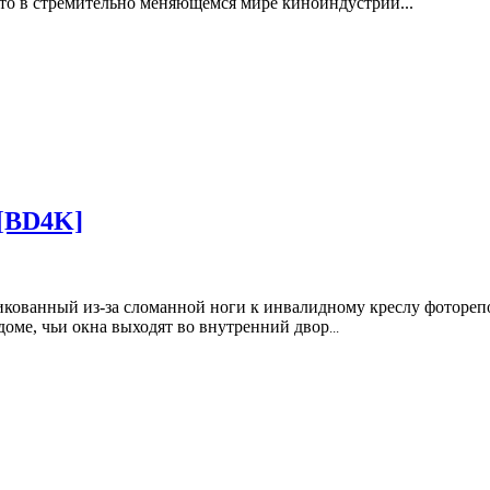
то в стремительно меняющемся мире киноиндустрии...
 [BD4K]
кованный из-за сломанной ноги к инвалидному креслу фоторепо
доме, чьи окна выходят во внутренний двор
...