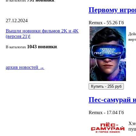
В каталогах
.
Первому игро
27.12.2024
Remux - 55.26 Гб
Вышли новинки фильмов 2K и 4K
Дейс
(версия 21)!
вир
1043 новин
ки
В каталогах
.
архив новостей →
Пес-самурай 
Remux - 17.04 Гб
Хэн
пуш