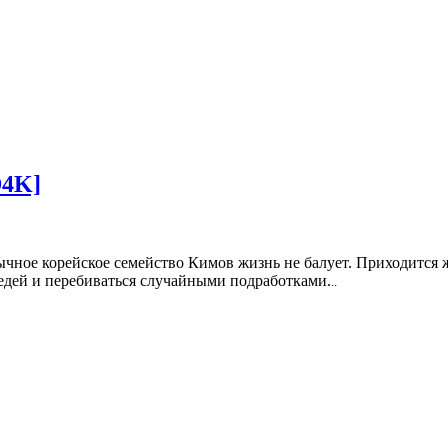
D4K]
чное корейское семейство Кимов жизнь не балует. Приходится ж
едей и перебиваться случайными подработками.
..