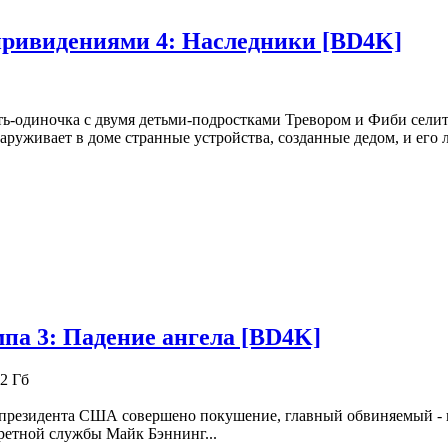
привидениями 4: Наследники [BD4K]
ь-одиночка с двумя детьми-подростками Тревором и Фиби селит
аруживает в доме странные устройства, созданные дедом, и его 
па 3: Падение ангела [BD4K]
2 Гб
президента США совершено покушение, главный обвиняемый - ве
ретной службы Майк Бэннинг...