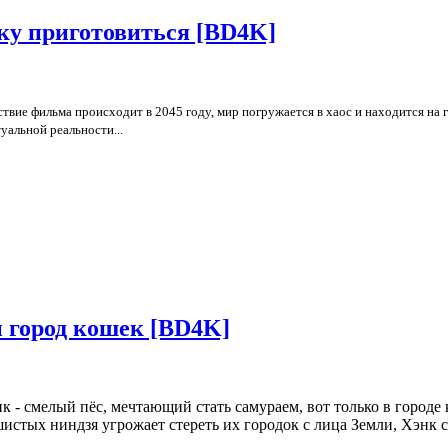
ку приготовиться [BD4K]
твие фильма происходит в 2045 году, мир погружается в хаос и находится на
туальной реальности
...
и город кошек [BD4K]
к - смелый пёс, мечтающий стать самураем, вот только в городе 
истых ниндзя угрожает стереть их городок с лица Земли, Хэнк 