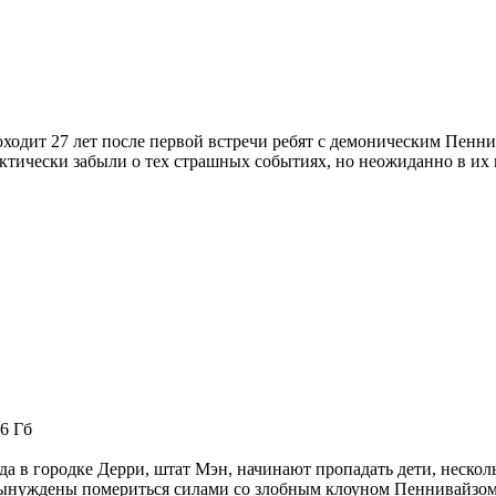
ходит 27 лет после первой встречи ребят с демоническим Пенн
ктически забыли о тех страшных событиях, но неожиданно в их 
6 Гб
да в городке Дерри, штат Мэн, начинают пропадать дети, неско
ынуждены помериться силами со злобным клоуном Пеннивайзо