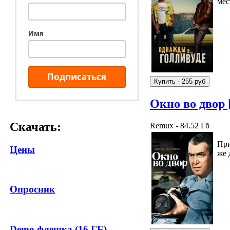
мес
Имя
Подписаться
Окно во двор
Скачать:
Remux - 84.52 Гб
При
Цены
же 
Опросник
Demo флешка (16 ГБ)