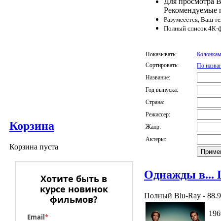
Для просмотра В
Рекомендуемые 
Разумееется, Ваш те
Полный список 4К-
Показывать:
Колонкам
Сортировать:
По назва
Название:
Год выпуска:
Страна:
Режиссер:
Корзина
Жанр:
Актеры:
Корзина пуста
Однажды в... 
Хотите быть в
курсе новинок
Полный Blu-Ray - 88.9
фильмов?
196
Email
*