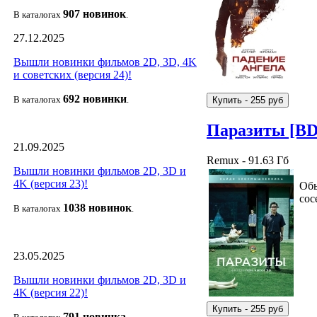
907 новин
ок
В каталогах
.
27.12.2025
Вышли новинки фильмов 2D, 3D, 4K
и советских (версия 24)!
692 новин
ки
В каталогах
.
Паразиты [B
21.09.2025
Remux - 91.63 Гб
Вышли новинки фильмов 2D, 3D и
4K (версия 23)!
Обы
сос
1038 новино
к
В каталогах
.
23.05.2025
Вышли новинки фильмов 2D, 3D и
4K (версия 22)!
791 новин
ка