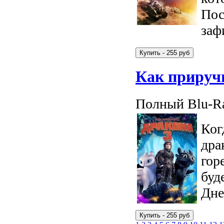
Пос
заф
Как прируч
Полный Blu-Ra
Ког
дра
гор
буд
Дне