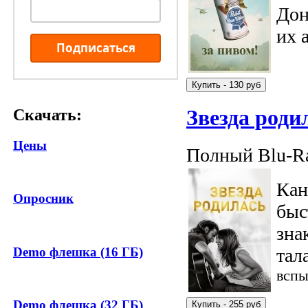
Дон
их 
Подписаться
Звезда роди
Скачать:
Цены
Полный Blu-Ra
Кан
Опросник
быс
зна
Demo флешка (16 ГБ)
тал
вспы
Demo флешка (32 ГБ)