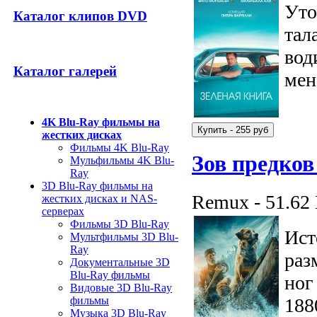
Уто
Каталог клипов DVD
тал
вод
Каталог галерей
мен
4K Blu-Ray фильмы на
жестких дисках
Фильмы 4K Blu-Ray
Зов предков
Мульфильмы 4K Blu-
Ray
3D Blu-Ray фильмы на
Remux - 51.62
жестких дисках и NAS-
серверах
Фильмы 3D Blu-Ray
Ист
Мультфильмы 3D Blu-
Ray
раз
Документальные 3D
Blu-Ray фильмы
ног
Видовые 3D Blu-Ray
188
фильмы
Музыка 3D Blu-Ray