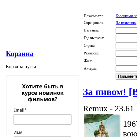
Показывать:
Колонками по
Сортировать:
По названию
Название:
Год выпуска:
Страна:
Корзина
Режиссер:
Жанр:
Корзина пуста
Актеры:
Хотите быть в
За пивом! [
курсе новинок
фильмов?
Remux - 23.61
Email
*
196
вою
Имя