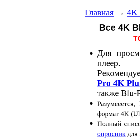
Главная
→
4K 
Все 4K B
т
Для просм
плеер.
Рекоменду
Pro 4K Plu
также Blu-
Разумееется,
формат 4K (Ul
Полный списо
опросник
для 