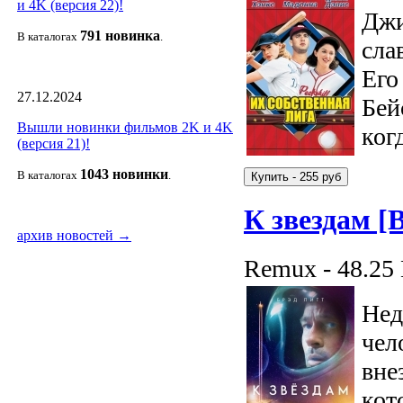
и 4K (версия 22)!
Джи
791 новин
ка
В каталогах
.
сла
Его
27.12.2024
Бей
Вышли новинки фильмов 2K и 4K
ког
(версия 21)!
1043 новин
ки
В каталогах
.
К звездам [
архив новостей →
Remux - 48.25
Нед
чел
вне
кот