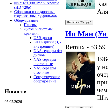
Кал
Фильмы для iPad и Android
(HD 720p)
Аля
Сборники и подарочные
издания Blu-Ray фильмов
Оборудование
Плееры
Диски и системы
Ип Ман (Уи
хранения
USB диски
SATA диски (3,5"
Remux - 53.59
внутренние)
DAS серверы без
дисков
196
NAS серверы
настольные
у н
NAS серверы
стоечные
оче
Сопутствующее
при
оборудование
чем
Новости
Шта
05.05.2026