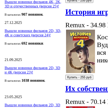
Вышли новинки фильмов 4K, 2K,
3D и отечественных (версия 25)!
История иг
907 новин
ок
В каталогах
.
27.12.2025
Remux - 34.98
Вышли новинки фильмов 2D, 3D,
4K и советских (версия 24)!
Кос
Вуд
692 новин
ки
В каталогах
.
вся
ник
21.09.2025
Вышли новинки фильмов 2D, 3D
и 4K (версия 23)!
1038 новино
к
В каталогах
.
Их собствен
23.05.2025
Remux - 70.14
Вышли новинки фильмов 2D, 3D