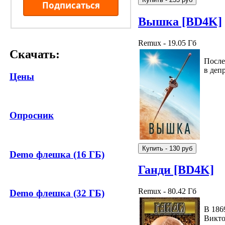
Подписаться
Вышка [BD4K]
Remux - 19.05 Гб
Скачать:
После
в деп
Цены
Опросник
Demo флешка (16 ГБ)
Ганди [BD4K]
Remux - 80.42 Гб
Demo флешка (32 ГБ)
В 186
Викто