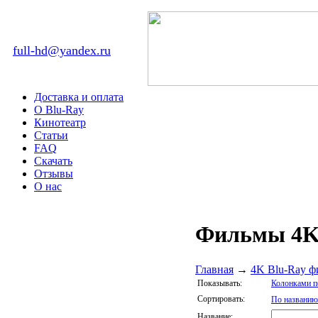
full-hd@yandex.ru
Доставка и оплата
О Blu-Ray
Кинотеатр
Статьи
FAQ
Скачать
Отзывы
О нас
Фильмы 4K
Главная
→
4K Blu-Ray ф
Показывать:
Колонками п
Сортировать:
По названию
Название: