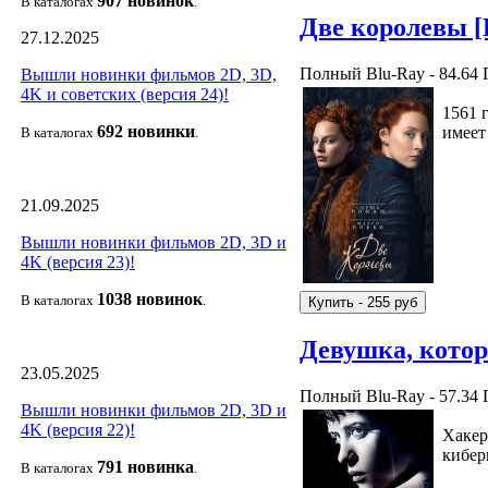
907 новин
ок
В каталогах
.
Две королевы 
27.12.2025
Полный Blu-Ray - 84.64 
Вышли новинки фильмов 2D, 3D,
4K и советских (версия 24)!
1561 
692 новин
ки
имеет
В каталогах
.
21.09.2025
Вышли новинки фильмов 2D, 3D и
4K (версия 23)!
1038 новино
к
В каталогах
.
Девушка, котор
23.05.2025
Полный Blu-Ray - 57.34 
Вышли новинки фильмов 2D, 3D и
4K (версия 22)!
Хакер
кибер
791 новин
ка
В каталогах
.