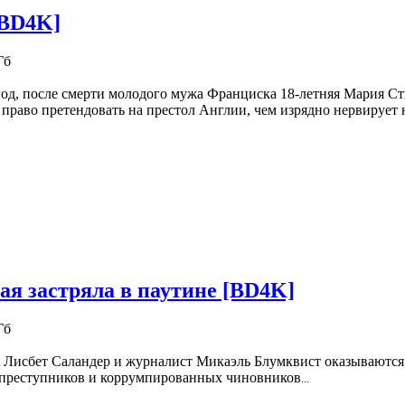
[BD4K]
Гб
год, после смерти молодого мужа Франциска 18-летняя Мария С
 право претендовать на престол Англии, чем изрядно нервируе
ая застряла в паутине [BD4K]
Гб
 Лисбет Саландер и журналист Микаэль Блумквист оказываются
преступников и коррумпированных чиновников
...