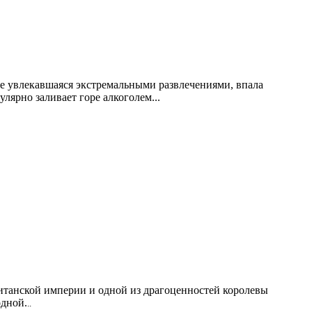
нее увлекавшаяся экстремальными развлечениями, впала
гулярно заливает горе алкоголем
...
ританской империи и одной из драгоценностей королевы
одной.
..