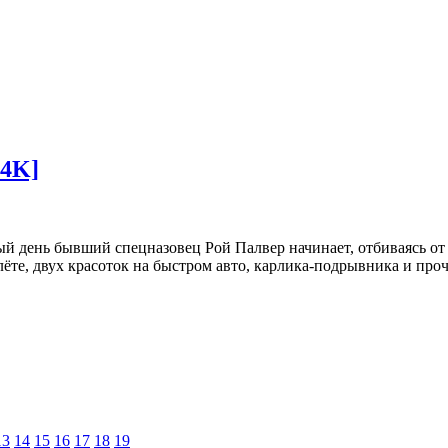
D4K]
й день бывший спецназовец Рой Палвер начинает, отбиваясь от 
лёте, двух красоток на быстром авто, карлика-подрывника и проч
13
14
15
16
17
18
19