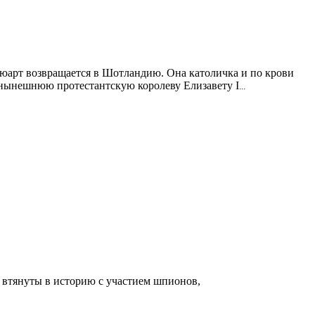
тюарт возвращается в Шотландию. Она католичка и по крови
т нынешнюю протестантскую королеву Елизавету I
...
 втянуты в историю с участием шпионов,