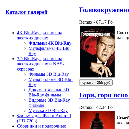
Головокружени
Каталог галерей
Remux - 87.17 Гб
Скотт
4K Blu-Ray фильмы на
да ещ
жестких дисках
Фильмы 4K Blu-Ray
Мульфильмы 4K Blu-
Ray
3D Blu-Ray фильмы на
жестких дисках и NAS-
серверах
Фильмы 3D Blu-Ray
Мультфильмы 3D Blu-
Ray
Документальные 3D
Гори, гори ясн
Blu-Ray фильмы
Видовые 3D Blu-Ray
фильмы
Remux - 42.34 Гб
Музыка 3D Blu-Ray
Фильмы для iPad и Android
Семей
(HD 720p)
лес п
Сборники и подарочные