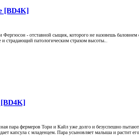
е [BD4K]
и Фергюсон - отставной сыщик, которого не назовешь баловнем 
е и страдающий патологическим страхом высоты.
..
о [BD4K]
ная пара фермеров Тори и Кайл уже долго и безуспешно пытаютс
адает капсула с младенцем. Пара усыновляет малыша и растит его