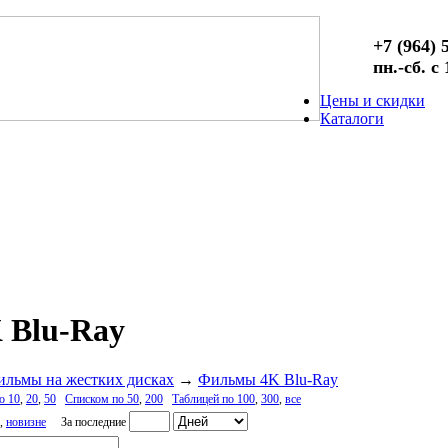
+7 (964) 
пн.-сб. с
Цены и скидки
Каталоги
 Blu-Ray
ильмы на жестких дисках
→
Фильмы 4K Blu-Ray
о 10
,
20
,
50
Списком по 50
,
200
Таблицей по 100
,
300
,
все
,
новизне
За последние