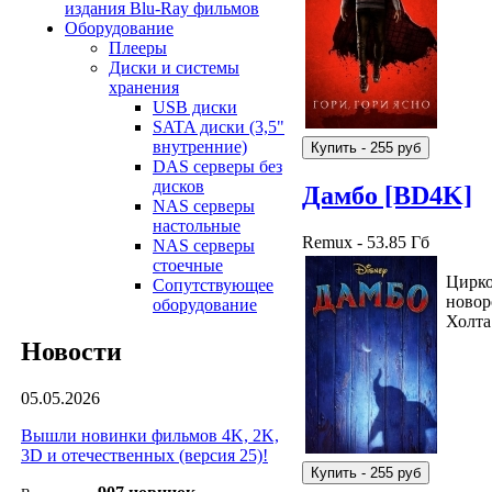
издания Blu-Ray фильмов
Оборудование
Плееры
Диски и системы
хранения
USB диски
SATA диски (3,5"
внутренние)
DAS серверы без
дисков
Дамбо [BD4K]
NAS серверы
настольные
Remux - 53.85 Гб
NAS серверы
стоечные
Цирко
Сопутствующее
новор
оборудование
Холта 
Новости
05.05.2026
Вышли новинки фильмов 4K, 2K,
3D и отечественных (версия 25)!