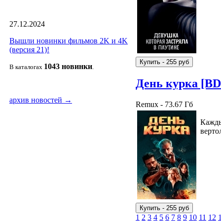
27.12.2024
Вышли новинки фильмов 2K и 4K
(версия 21)!
1043 новин
ки
В каталогах
.
День курка [B
архив новостей →
Remux - 73.67 Гб
Кажды
верто
1
2
3
4
5
6
7
8
9
10
11
12