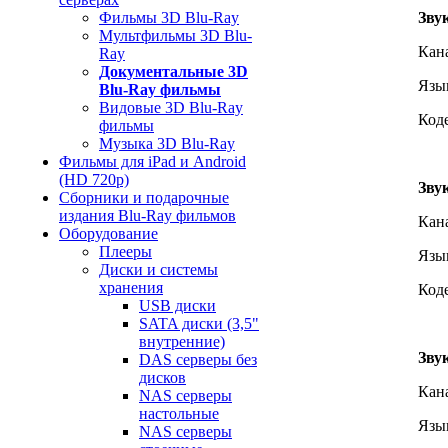
Зву
Фильмы 3D Blu-Ray
Мультфильмы 3D Blu-
Кана
Ray
Документальные 3D
Язы
Blu-Ray фильмы
Видовые 3D Blu-Ray
Код
фильмы
Музыка 3D Blu-Ray
Фильмы для iPad и Android
(HD 720p)
Зву
Сборники и подарочные
издания Blu-Ray фильмов
Кана
Оборудование
Плееры
Язы
Диски и системы
хранения
Код
USB диски
SATA диски (3,5"
внутренние)
Зву
DAS серверы без
дисков
Кана
NAS серверы
настольные
Язы
NAS серверы