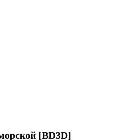
 морской [BD3D]