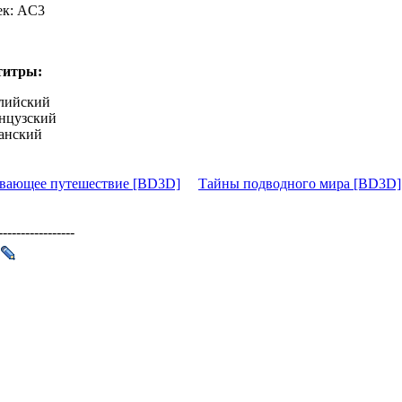
ек: AC3
титры:
лийский
нцузский
анский
вающее путешествие [BD3D]
Тайны подводного мира [BD3D
-----------------