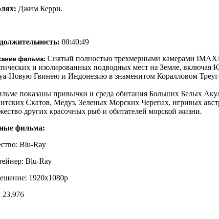
олях:
Джим Керри.
должительность
:
00:40:49
Снятый полностью трехмерными камерами IMAX®,
сание фильма:
отических и изолированных подводных мест на Земле, включая 
уа-Новую Гвинею и Индонезию в знаменитом Коралловом Треуг
ильме показаны привычки и среда обитания Больших Белых Аку
антских Скатов, Медуз, Зеленых Морских Черепах, игривых авс
жество других красочных рыб и обитателей морской жизни.
ные фильма:
ство: Blu-Ray
тейнер: Blu-Ray
решение: 1920x1080p
 23.976