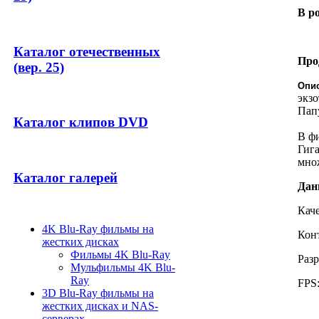
В р
Каталог отечественных
Про
(вер. 25)
Опи
экз
Пап
Каталог клипов DVD
В ф
Гиг
мно
Каталог галерей
Дан
Каче
4K Blu-Ray фильмы на
Кон
жестких дисках
Фильмы 4K Blu-Ray
Раз
Мульфильмы 4K Blu-
Ray
FPS:
3D Blu-Ray фильмы на
жестких дисках и NAS-
серверах