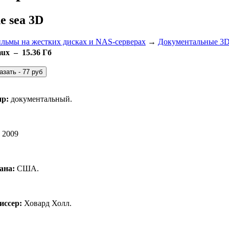
e sea 3D
ильмы на жестких дисках и NAS-серверах
→
Документальные 3D
ux – 15.36 Гб
р:
документальный.
2009
ана:
США.
иссер:
Ховард Холл.