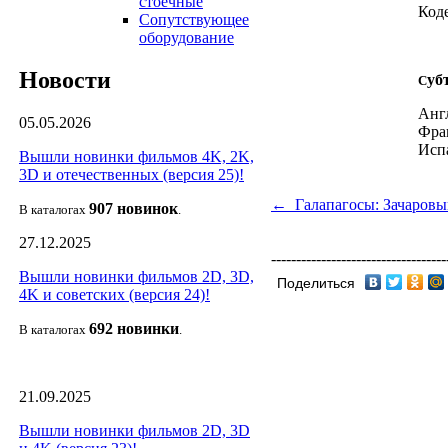
стоечные
Код
Сопутствующее
оборудование
Новости
уб
С
Анг
05.05.2026
Фра
Исп
Вышли новинки фильмов 4K, 2K,
3D и отечественных (версия 25)!
← Галапагосы: Зачаровы
907 новин
ок
В каталогах
.
27.12.2025
-----------------------------------
Вышли новинки фильмов 2D, 3D,
Поделиться
4K и советских (версия 24)!
692 новин
ки
В каталогах
.
21.09.2025
Вышли новинки фильмов 2D, 3D