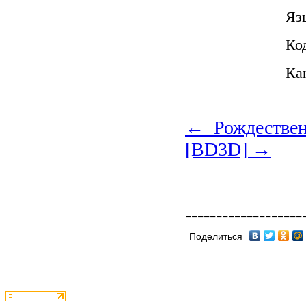
Яз
Ко
Кан
← Рождествен
[BD3D] →
-------------------
Поделиться