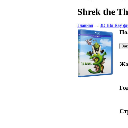
Shrek the Th
Главная
→
3D Blu-Ray ф
По
Жа
Год
Ст