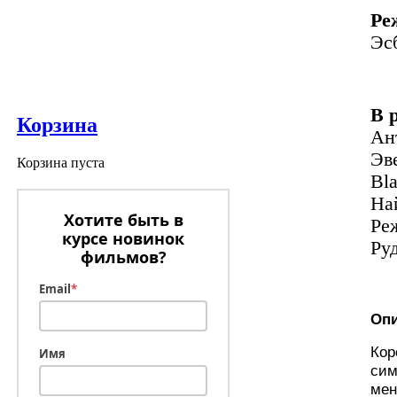
Ре
Эс
В 
Корзина
Ан
Эв
Корзина пуста
Bl
На
Хотите быть в
Ре
курсе новинок
Ру
фильмов?
Email
*
Опи
Кор
Имя
сим
мен