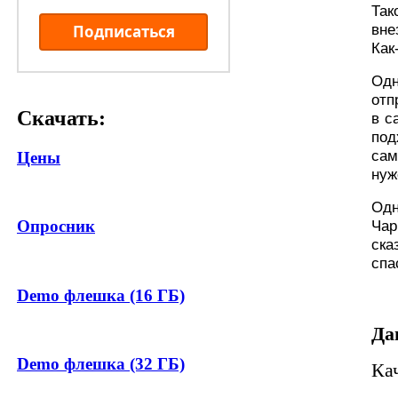
Так
вне
Подписаться
Как
Одн
отп
Скачать:
в с
под
сам
Цены
нуж
Одн
Чар
Опросник
ска
спа
Demo флешка (16 ГБ)
Да
Demo флешка (32 ГБ)
Ка