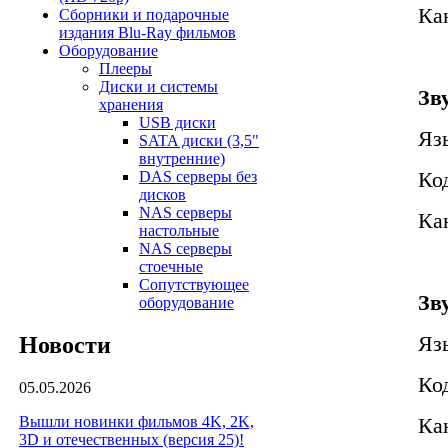
Кан
Сборники и подарочные
издания Blu-Ray фильмов
Оборудование
Плееры
Диски и системы
Зв
хранения
USB диски
Яз
SATA диски (3,5"
внутренние)
Ко
DAS серверы без
дисков
NAS серверы
Кан
настольные
NAS серверы
стоечные
Сопутствующее
Зв
оборудование
Яз
Новости
Ко
05.05.2026
Вышли новинки фильмов 4K, 2K,
Кан
3D и отечественных (версия 25)!