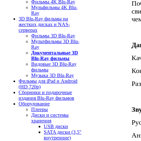
Фильмы 4K Blu-Ray
По
Мульфильмы 4K Blu-
св
Ray
че
3D Blu-Ray фильмы на
жестких дисках и NAS-
серверах
Фильмы 3D Blu-Ray
Мультфильмы 3D Blu-
Да
Ray
Документальные 3D
Ка
Blu-Ray фильмы
Видовые 3D Blu-Ray
Ко
фильмы
Музыка 3D Blu-Ray
Фильмы для iPad и Android
Ра
(HD 720p)
Сборники и подарочные
издания Blu-Ray фильмов
Оборудование
Зв
Плееры
Диски и системы
хранения
Ру
USB диски
SATA диски (3,5"
Ан
внутренние)