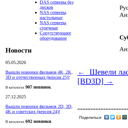
DAS серверы без
Ру
дисков
NAS серверы
Ан
настольные
NAS серверы
стоечные
Сопутствующее
Су
оборудование
Ан
Новости
05.05.2026
← Шевели лас
Вышли новинки фильмов 4K, 2K,
3D и отечественных (версия 25)!
[BD3D] →
907 новин
ок
В каталогах
.
27.12.2025
-------------------
Вышли новинки фильмов 2D, 3D,
4K и советских (версия 24)!
Поделиться
692 новин
ки
В каталогах
.