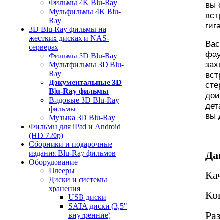
Фильмы 4K Blu-Ray
вы 
Мульфильмы 4K Blu-
вст
Ray
гиг
3D Blu-Ray фильмы на
жестких дисках и NAS-
Вас
серверах
фау
Фильмы 3D Blu-Ray
зах
Мультфильмы 3D Blu-
Ray
вст
Документальные 3D
сте
Blu-Ray фильмы
дои
Видовые 3D Blu-Ray
дет
фильмы
вы 
Музыка 3D Blu-Ray
Фильмы для iPad и Android
(HD 720p)
Сборники и подарочные
издания Blu-Ray фильмов
Да
Оборудование
Плееры
Ка
Диски и системы
хранения
Ко
USB диски
SATA диски (3,5"
Ра
внутренние)