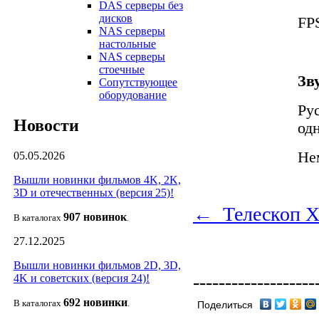
DAS серверы без
дисков
FPS
NAS серверы
настольные
NAS серверы
стоечные
Зв
Сопутствующее
оборудование
Ру
Новости
од
Не
05.05.2026
Вышли новинки фильмов 4K, 2K,
3D и отечественных (версия 25)!
← Телескоп Х
907 новин
ок
В каталогах
.
27.12.2025
Вышли новинки фильмов 2D, 3D,
-------------------
4K и советских (версия 24)!
692 новин
ки
В каталогах
.
Поделиться