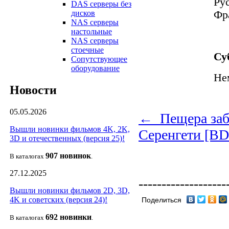
Ру
DAS серверы без
Фр
дисков
NAS серверы
настольные
NAS серверы
стоечные
Су
Сопутствующее
оборудование
Не
Новости
05.05.2026
← Пещера заб
Вышли новинки фильмов 4K, 2K,
Серенгети [B
3D и отечественных (версия 25)!
907 новин
ок
В каталогах
.
27.12.2025
-------------------
Вышли новинки фильмов 2D, 3D,
4K и советских (версия 24)!
Поделиться
692 новин
ки
В каталогах
.