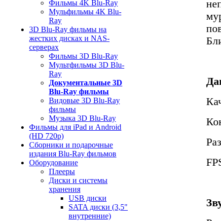
не
Фильмы 4K Blu-Ray
Мульфильмы 4K Blu-
му
Ray
по
3D Blu-Ray фильмы на
жестких дисках и NAS-
Бл
серверах
Фильмы 3D Blu-Ray
Мультфильмы 3D Blu-
Ray
Да
Документальные 3D
Blu-Ray фильмы
Ка
Видовые 3D Blu-Ray
фильмы
Музыка 3D Blu-Ray
Ко
Фильмы для iPad и Android
(HD 720p)
Ра
Сборники и подарочные
издания Blu-Ray фильмов
FPS
Оборудование
Плееры
Диски и системы
хранения
USB диски
Зв
SATA диски (3,5"
внутренние)