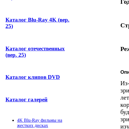
Год
Каталог Blu-Ray 4K (вер.
Ст
25)
Каталог отечественных
Ре
(вер. 25)
Опи
Каталог клипов DVD
Из
зр
ле
Каталог галерей
ко
бу
зр
4K Blu-Ray фильмы на
из
жестких дисках