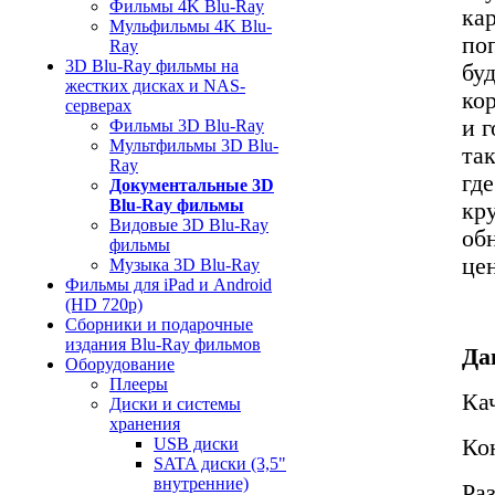
Фильмы 4K Blu-Ray
ка
Мульфильмы 4K Blu-
по
Ray
3D Blu-Ray фильмы на
бу
жестких дисках и NAS-
ко
серверах
и 
Фильмы 3D Blu-Ray
Мультфильмы 3D Blu-
та
Ray
гд
Документальные 3D
Blu-Ray фильмы
кр
Видовые 3D Blu-Ray
об
фильмы
це
Музыка 3D Blu-Ray
Фильмы для iPad и Android
(HD 720p)
Сборники и подарочные
издания Blu-Ray фильмов
Да
Оборудование
Плееры
Ка
Диски и системы
хранения
Ко
USB диски
SATA диски (3,5"
внутренние)
Ра