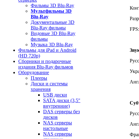
Фильмы 3D Blu-Ray
Кон
Мультфильмы 3D
Blu-Ray
Раз
Документальные 3D
Blu-Ray фильмы
FPS:
Видовые 3D Blu-Ray
фильмы
Музыка 3D Blu-Ray
Зву
Фильмы для iPad и Android
(HD 720p)
Рус
Сборники и подарочные
издания Blu-Ray фильмов
Укра
Оборудование
Плееры
Анг
Диски и системы
хранения
USB диски
SATA диски (3,5"
Суб
внутренние)
DAS серверы без
Рус
дисков
NAS серверы
Анг
настольные
NAS серверы
Фра