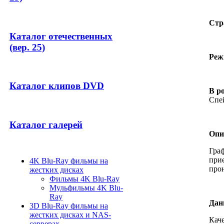
Стр
Каталог отечественных
(вер. 25)
Реж
Каталог клипов DVD
В р
Спе
Каталог галерей
Опи
Граф
прие
4K Blu-Ray фильмы на
про
жестких дисках
Фильмы 4K Blu-Ray
Мульфильмы 4K Blu-
Ray
Дан
3D Blu-Ray фильмы на
жестких дисках и NAS-
Каче
серверах