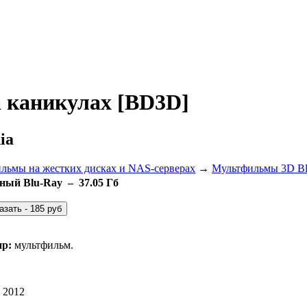
 каникулах [BD3D]
ia
ильмы на жестких дисках и NAS-серверах
→
Мультфильмы 3D Bl
ный Blu-Ray – 37.05 Гб
р:
мультфильм.
2012