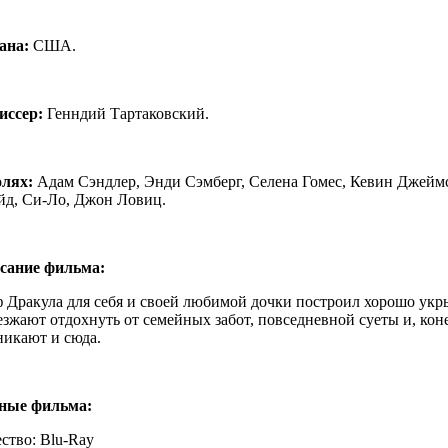
ана:
США.
иссер:
Генндий Тартаковский.
олях:
Адам Сэндлер, Энди Сэмберг, Селена Гомес, Кевин Джей
йд, Си-Ло, Джон Ловиц.
сание фильма:
 Дракула для себя и своей любимой дочки построил хорошо укры
зжают отдохнуть от семейных забот, повседневной суеты и, кон
никают и сюда.
ные фильма:
ство: Blu-Ray