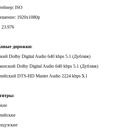
тейнер: ISO
решение: 1920x1080p
 23.976
ковые дорожки:
ский
Dolby Digital Audio
640 kbps
5.1 (Дубляж)
инский Dolby Digital Audio 640 kbps
5.1 (Дубляж)
лийский DTS-HD Master Audio 2224 kbps
5
.1
титры:
ские
лийские
нцузские