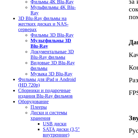
за
Фильмы 4K Blu-Ray
Мульфильмы 4K Blu-
со
Ray
по
3D Blu-Ray фильмы на
жестких дисках и NAS-
серверах
Фильмы 3D Blu-Ray
Мультфильмы 3D
Да
Blu-Ray
Документальные 3D
Ка
Blu-Ray фильмы
Видовые 3D Blu-Ray
Ко
фильмы
Музыка 3D Blu-Ray
Ра
Фильмы для iPad и Android
(HD 720p)
Сборники и подарочные
FPS
издания Blu-Ray фильмов
Оборудование
Плееры
Диски и системы
Зв
хранения
USB диски
SATA диски (3,5"
Рус
внутренние)