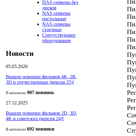
Пи
DAS серверы без
дисков
Пи
NAS серверы
Пи
настольные
Пи
NAS серверы
стоечные
Пи
Сопутствующее
Пи
оборудование
Пи
Новости
Пу
Пу
05.05.2026
Пу
Пу
Вышли новинки фильмов 4K, 2K,
3D и отечественных (версия 25)!
Пу
Ре
907 новин
ок
В каталогах
.
Ре
27.12.2025
Ре
Вышли новинки фильмов 2D, 3D,
Со
4K и советских (версия 24)!
Со
692 новин
ки
Сп
В каталогах
.