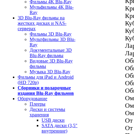
Кр
Фильмы 4K Blu-Ray
Мульфильмы 4K Blu-
Кр
Ray
Кр
3D Blu-Ray фильмы на
Ку
жестких дисках и NAS-
серверах
Ку
Фильмы 3D Blu-Ray
Ку
Мультфильмы 3D Blu-
Ла
Ray
Документальные 3D
Ла
Blu-Ray фильмы
Об
Видовые 3D Blu-Ray
фильмы
Об
Музыка 3D Blu-Ray
Об
Фильмы для iPad и Android
Об
(HD 720p)
Сборники и подарочные
Об
издания Blu-Ray фильмов
Ом
Оборудование
Плееры
Ом
Диски и системы
Ом
хранения
От 
USB диски
SATA диски (3,5"
От 
внутренние)