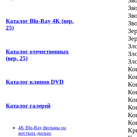
Зв
Зв
Зв
Каталог Blu-Ray 4K (вер.
Зв
25)
Зе
Зе
Зл
Каталог отечественных
Зл
(вер. 25)
Зл
Ко
Ко
Каталог клипов DVD
Ко
Ко
Ко
Каталог галерей
Ко
Ко
Ко
4K Blu-Ray фильмы на
Кр
жестких дисках