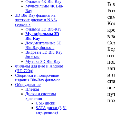
Фильмы 4K Blu-Ray
В 
Мульфильмы 4K Blu-
Ро
Ray
3D Blu-Ray фильмы на
са
жестких дисках и NAS-
Ко
серверах
кр
Фильмы 3D Blu-Ray
Мультфильмы 3D
в в
Blu-Ray
Се
Документальные 3D
Blu-Ray фильмы
Бо
Видовые 3D Blu-Ray
от
фильмы
по
Музыка 3D Blu-Ray
Фильмы для iPad и Android
за
(HD 720p)
и 
Сборники и подарочные
издания Blu-Ray фильмов
сп
Оборудование
вс
Плееры
пу
Диски и системы
хранения
по
USB диски
SATA диски (3,5"
внутренние)