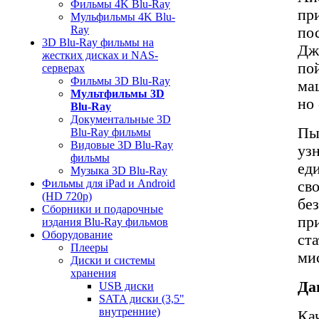
Фильмы 4K Blu-Ray
пр
Мульфильмы 4K Blu-
Ray
по
3D Blu-Ray фильмы на
Дж
жестких дисках и NAS-
по
серверах
Фильмы 3D Blu-Ray
ма
Мультфильмы 3D
но
Blu-Ray
Документальные 3D
Пы
Blu-Ray фильмы
Видовые 3D Blu-Ray
уз
фильмы
ед
Музыка 3D Blu-Ray
Фильмы для iPad и Android
св
(HD 720p)
бе
Сборники и подарочные
пр
издания Blu-Ray фильмов
Оборудование
ст
Плееры
ми
Диски и системы
хранения
Да
USB диски
SATA диски (3,5"
внутренние)
Ка