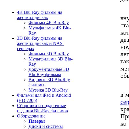
От
4K Blu-Ray фильмы на
вн
жестких дисках
Фильмы 4K Blu-Ray
ст
Мульфильмы 4K Blu-
ко
Ray
3D Blu-Ray фильмы на
дв
жестких дисках и NAS-
но
серверах
ле
Фильмы 3D Blu-Ray
Мультфильмы 3D Blu-
та
Ray
ме
Документальные 3D
Blu-Ray фильмы
об
Видовые 3D Blu-Ray
фильмы
На
Музыка 3D Blu-Ray
в 
Фильмы для iPad и Android
(HD 720p)
сер
Сборники и подарочные
хр
издания Blu-Ray фильмов
Пр
Оборудование
Плееры
ко
Диски и системы