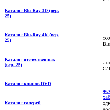
• 
Каталог Blu-Ray 3D (вер.
• 
25)
• 
Каталог Blu-Ray 4K (вер.
со
25)
Bl
• 
• 
Каталог отечественных
ст
(вер. 25)
C/
• 
Каталог клипов DVD
Ме
же
ха
Каталог галерей
од
до