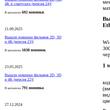
ме
4K и советских (версия 24)!
ма
692 новин
ки
В каталогах
.
Вы
Et
21.09.2025
So
Вышли новинки фильмов 2D, 3D
Wi-
и 4K (версия 23)!
30
1038 новино
к
В каталогах
.
чер
1 
23.05.2025
Вышли новинки фильмов 2D, 3D
По
и 4K (версия 22)!
ко
(в
791 новин
ка
В каталогах
.
ви
цве
27.12.2024