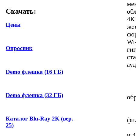
ме
Скачать:
об
4К 
Цены
же
фо
Wi
Опросник
ги
ст
ау
Demo флешка (16 ГБ)
О
• 
Demo флешка (32 ГБ)
об
• 
• 
Каталог Blu-Ray 2K (вер.
фи
25)
• 
и 