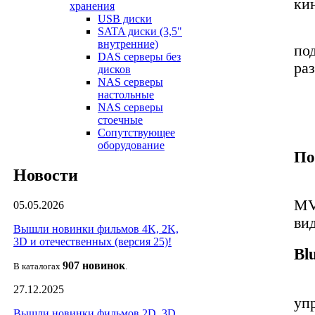
ки
хранения
USB диски
Бо
SATA диски (3,5"
внутренние)
по
DAS серверы без
ра
дисков
NAS серверы
Ос
настольные
NAS серверы
стоечные
Во
Сопутствующее
оборудование
По
Новости
По
MV
05.05.2026
ви
Вышли новинки фильмов 4K, 2K,
3D и отечественных (версия 25)!
Bl
907 новин
ок
В каталогах
.
Пр
27.12.2025
уп
Вышли новинки фильмов 2D, 3D,