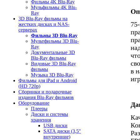
Фильмы 4K Blu-Ray
Мульфильмы 4K Blu-
Оп
Ray
3D Blu-Ray фильмы на
75
жестких дисках и NAS-
серверах
пр
Фильмы 3D Blu-Ray
пр
Мультфильмы 3D Blu-
на
Ray
Документальные 3D
чт
Blu-Ray фильмы
св
Видовые 3D Blu-Ray
фильмы
в н
Музыка 3D Blu-Ray
игр
Фильмы для iPad и Android
(HD 720p)
Сборники и подарочные
издания Blu-Ray фильмов
Оборудование
Да
Плееры
Диски и системы
Ка
хранения
Ко
USB диски
SATA диски (3,5"
Ра
внутренние)