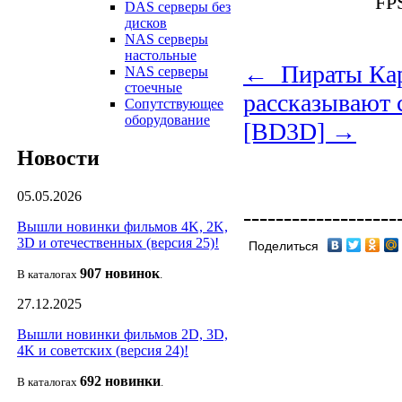
FPS
DAS серверы без
дисков
NAS серверы
настольные
← Пираты Кар
NAS серверы
стоечные
рассказывают 
Сопутствующее
оборудование
[BD3D] →
Новости
05.05.2026
-------------------
Вышли новинки фильмов 4K, 2K,
3D и отечественных (версия 25)!
Поделиться
907 новин
ок
В каталогах
.
27.12.2025
Вышли новинки фильмов 2D, 3D,
4K и советских (версия 24)!
692 новин
ки
В каталогах
.