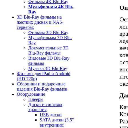
Фильмы 4K Blu-Ray
Оп
Мульфильмы 4K Blu-
Ray
3D Blu-Ray фильмы на
Ос
жестких дисках и NAS-
ле
серверах
Фильмы 3D Blu-Ray
вра
Мультфильмы 3D Blu-
ле
Ray
ве
Документальные 3D
Blu-Ray фильмы
ко
Видовые 3D Blu-Ray
ос
фильмы
вн
Музыка 3D Blu-Ray
Фильмы для iPad и Android
пте
(HD 720p)
ок
Сборники и подарочные
издания Blu-Ray фильмов
Оборудование
Да
Плееры
Диски и системы
Ка
хранения
Ко
USB диски
SATA диски (3,5"
Ра
внутренние)