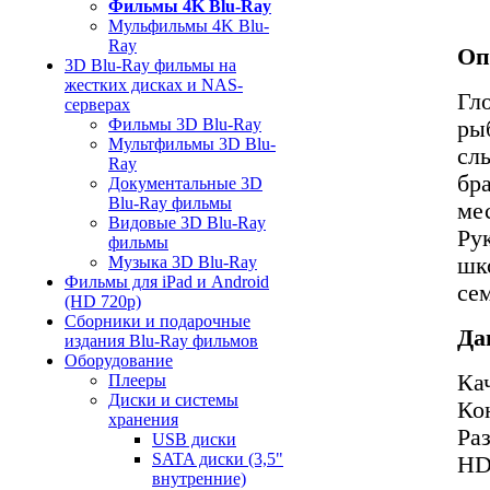
Фильмы 4K Blu-Ray
Мульфильмы 4K Blu-
Ray
Оп
3D Blu-Ray фильмы на
жестких дисках и NAS-
Гл
серверах
Фильмы 3D Blu-Ray
ры
Мультфильмы 3D Blu-
сл
Ray
бр
Документальные 3D
Blu-Ray фильмы
мес
Видовые 3D Blu-Ray
Ру
фильмы
шк
Музыка 3D Blu-Ray
Фильмы для iPad и Android
се
(HD 720p)
Сборники и подарочные
Да
издания Blu-Ray фильмов
Оборудование
Ка
Плееры
Диски и системы
Ко
хранения
Ра
USB диски
SATA диски (3,5"
HD
внутренние)