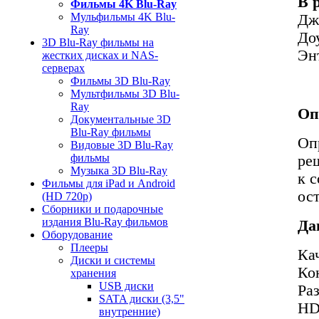
В 
Фильмы 4K Blu-Ray
Мульфильмы 4K Blu-
Дж
Ray
До
3D Blu-Ray фильмы на
Эн
жестких дисках и NAS-
серверах
Фильмы 3D Blu-Ray
Мультфильмы 3D Blu-
Ray
Оп
Документальные 3D
Blu-Ray фильмы
Оп
Видовые 3D Blu-Ray
фильмы
ре
Музыка 3D Blu-Ray
к 
Фильмы для iPad и Android
ос
(HD 720p)
Сборники и подарочные
издания Blu-Ray фильмов
Да
Оборудование
Плееры
Ка
Диски и системы
Ко
хранения
USB диски
Ра
SATA диски (3,5"
HD
внутренние)