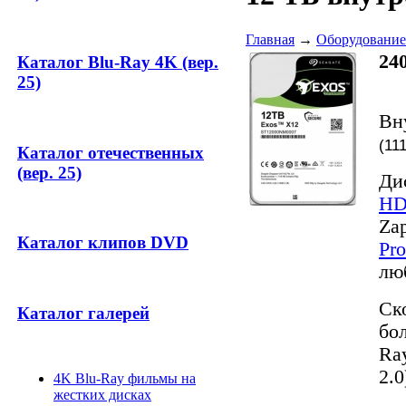
Главная
→
Оборудование
24
Каталог Blu-Ray 4K (вер.
25)
Вн
(
11
Каталог отечественных
(вер. 25)
Ди
HD 
Za
Каталог клипов DVD
Pr
лю
Ск
Каталог галерей
бо
Ra
2.0
4K Blu-Ray фильмы на
жестких дисках