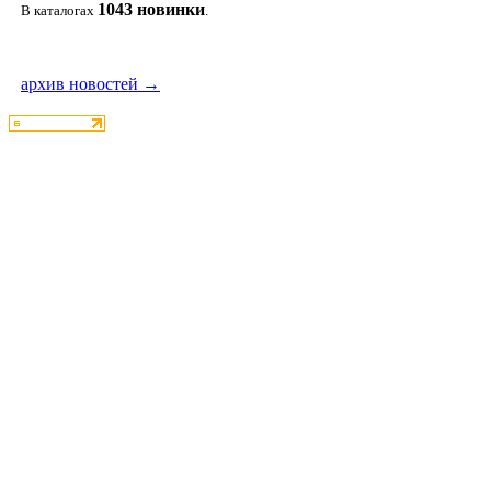
1043 новин
ки
В каталогах
.
архив новостей →