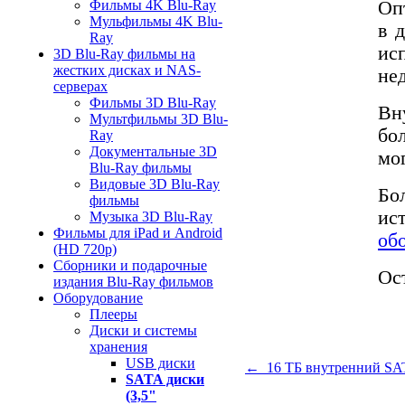
Оп
Фильмы 4K Blu-Ray
Мульфильмы 4K Blu-
в 
Ray
ис
3D Blu-Ray фильмы на
жестких дисках и NAS-
не
серверах
Фильмы 3D Blu-Ray
Вн
Мультфильмы 3D Blu-
бо
Ray
Документальные 3D
мо
Blu-Ray фильмы
Видовые 3D Blu-Ray
Бо
фильмы
ис
Музыка 3D Blu-Ray
Фильмы для iPad и Android
об
(HD 720p)
Сборники и подарочные
Ос
издания Blu-Ray фильмов
Оборудование
Плееры
Диски и системы
хранения
USB диски
← 16 ТБ внутренний SA
SATA диски
(3,5"