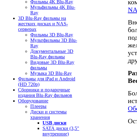
ко
Фильмы 4K Blu-Ray
Мульфильмы 4K Blu-
NA
Ray
3D Blu-Ray фильмы на
Вн
жестких дисках и NAS-
бо
серверах
Фильмы 3D Blu-Ray
по
Мультфильмы 3D Blu-
же
Ray
Документальные 3D
ус
Blu-Ray фильмы
дру
Видовые 3D Blu-Ray
фильмы
Ра
Музыка 3D Blu-Ray
Фильмы для iPad и Android
Ве
(HD 720p)
Сборники и подарочные
Бо
издания Blu-Ray фильмов
ис
Оборудование
Плееры
Об
Диски и системы
хранения
Ос
USB диски
SATA диски (3,5"
внутренние)