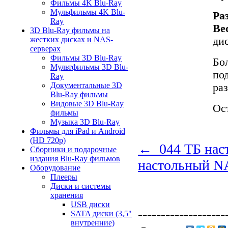
Фильмы 4K Blu-Ray
Мульфильмы 4K Blu-
Ра
Ray
Ве
3D Blu-Ray фильмы на
ди
жестких дисках и NAS-
серверах
Фильмы 3D Blu-Ray
Бо
Мультфильмы 3D Blu-
по
Ray
Документальные 3D
ра
Blu-Ray фильмы
Видовые 3D Blu-Ray
Ос
фильмы
Музыка 3D Blu-Ray
Фильмы для iPad и Android
(HD 720p)
← 044 ТБ нас
Сборники и подарочные
издания Blu-Ray фильмов
настольный N
Оборудование
Плееры
Диски и системы
хранения
USB диски
-------------------
SATA диски (3,5"
внутренние)