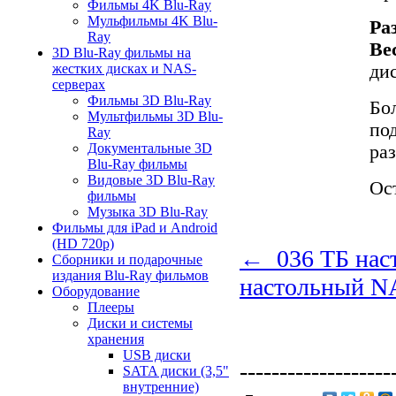
Фильмы 4K Blu-Ray
Мульфильмы 4K Blu-
Ра
Ray
Ве
3D Blu-Ray фильмы на
ди
жестких дисках и NAS-
серверах
Фильмы 3D Blu-Ray
Бо
Мультфильмы 3D Blu-
по
Ray
Документальные 3D
ра
Blu-Ray фильмы
Видовые 3D Blu-Ray
Ос
фильмы
Музыка 3D Blu-Ray
Фильмы для iPad и Android
(HD 720p)
← 036 ТБ нас
Сборники и подарочные
издания Blu-Ray фильмов
настольный N
Оборудование
Плееры
Диски и системы
хранения
USB диски
-------------------
SATA диски (3,5"
внутренние)