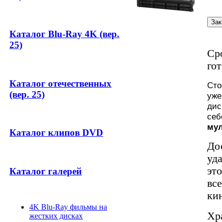
Каталог Blu-Ray 4K (вер.
25)
Ср
го
Каталог отечественных
Сто
(вер. 25)
уж
дис
се
мул
Каталог клипов DVD
До
уд
эт
Каталог галерей
вс
ки
4K Blu-Ray фильмы на
Хр
жестких дисках