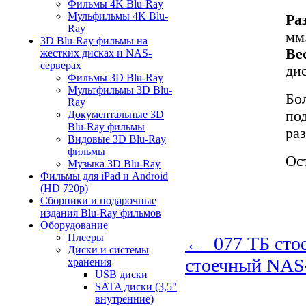
Фильмы 4K Blu-Ray
Мульфильмы 4K Blu-
Ра
Ray
мм
3D Blu-Ray фильмы на
Ве
жестких дисках и NAS-
серверах
ди
Фильмы 3D Blu-Ray
Мультфильмы 3D Blu-
Бо
Ray
по
Документальные 3D
Blu-Ray фильмы
ра
Видовые 3D Blu-Ray
фильмы
Ос
Музыка 3D Blu-Ray
Фильмы для iPad и Android
(HD 720p)
Сборники и подарочные
издания Blu-Ray фильмов
Оборудование
Плееры
← 077 ТБ сто
Диски и системы
стоечный NAS
хранения
USB диски
SATA диски (3,5"
внутренние)