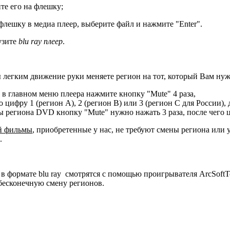
 его на флешку;
ешку в медиа плеер, выберите файл и нажмите "Enter".
узите
blu ray плеер
.
 легким движение руки меняете регион на тот, который Вам нуж
 в главном меню плеера нажмите кнопку "Mute" 4 раза,
о цифру 1 (регион А), 2 (регион В) или 3 (регион С для России)
 региона DVD кнопку "Mute" нужно нажать 3 раза, после чего ци
й фильмы
, приобретенные у нас, не требуют смены региона или 
.
 формате blu ray смотрятся с помощью проигрывателя ArcSoftTot
есконечную смену регионов.