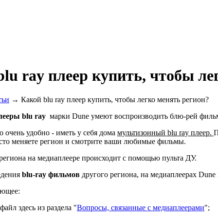
blu ray плеер купить, чтобы ле
тьи
→ Какой blu ray плеер купить, чтобы легко менять регион?
лееры
blu
ray
марки Dunе умеют воспроизводить блю-рей фильм
о очень удобно - иметь у себя дома
мультизонный blu ray плеер.
П
сто меняете регион и смотрите ваши любимые фильмы.
егиона на медиаплеере происходит с помощью пульта ДУ.
едения
blu-
ray фильмов
другого региона, на медиаплеерах Dune
ующее:
йл здесь из раздела "
Вопросы, связанные с медиаплеерами
";