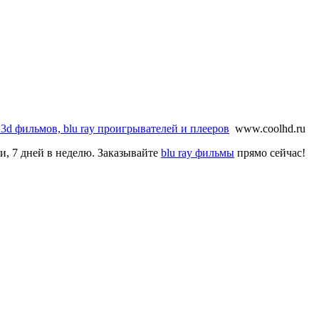
 3d фильмов, blu ray проигрывателей и плееров
www.coolhd.ru
ки, 7 дней в неделю. Заказывайте
blu ray фильмы
прямо сейчас!