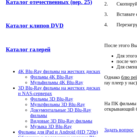
Каталог отечественных (вер. 25)
2. Скопируйте
3. Вставьте фл
4. Перезагр
Каталог клипов DVD
После этого Вы
Каталог галерей
Для этого
после чег
Для смены
4K Blu-Ray фильмы на жестких дисках
Фильмы 4K Blu-Ray
Однако
блю ре
Мульфильмы 4K Blu-Ray
ray плеер у нас)
3D Blu-Ray фильмы на жестких дисках
и NAS-серверах
Фильмы 3D Blu-Ray
На ПК фильмы в
Мультфильмы 3D Blu-Ray
открывающий б
Документальные 3D Blu-Ray
фильмы
Видовые 3D Blu-Ray фильмы
Музыка 3D Blu-Ray
Задать вопрос
Фильмы для iPad и Android (HD 720p)