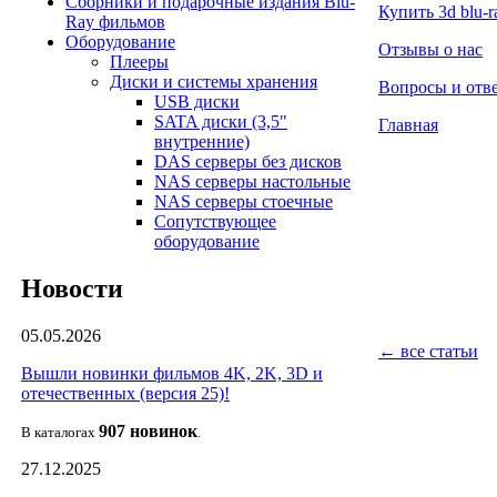
Сборники и подарочные издания Blu-
Купить 3d blu-
Ray фильмов
Оборудование
Отзывы о нас
Плееры
Диски и системы хранения
Вопросы и отве
USB диски
SATA диски (3,5"
Главная
внутренние)
DAS серверы без дисков
NAS серверы настольные
NAS серверы стоечные
Сопутствующее
оборудование
Новости
05.05.2026
← все статьи
Вышли новинки фильмов 4K, 2K, 3D и
отечественных (версия 25)!
907 новин
ок
В каталогах
.
27.12.2025