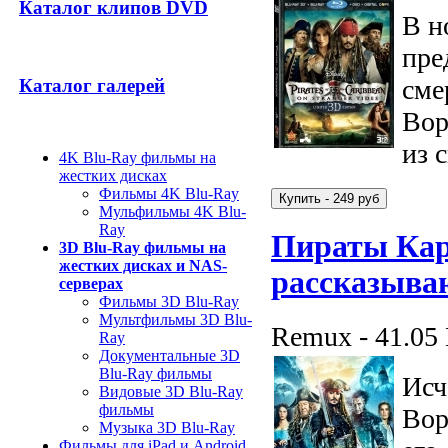
Каталог клипов DVD
В н
пре
сме
Каталог галерей
Вор
из 
4K Blu-Ray фильмы на
жестких дисках
Фильмы 4K Blu-Ray
Мульфильмы 4K Blu-
Ray
Пираты Кар
3D Blu-Ray фильмы на
жестких дисках и NAS-
рассказыва
серверах
Фильмы 3D Blu-Ray
Мультфильмы 3D Blu-
Remux - 41.05
Ray
Документальные 3D
Blu-Ray фильмы
Исч
Видовые 3D Blu-Ray
фильмы
Вор
Музыка 3D Blu-Ray
Фильмы для iPad и Android