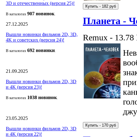
3D и отечественных (версия 25)!
907 новин
ок
В каталогах
.
Планета - Ч
27.12.2025
Вышли новинки фильмов 2D, 3D,
Remux - 13.78
4K и советских (версия 24)!
692 новин
ки
Нев
В каталогах
.
воо
зна
21.09.2025
при
Вышли новинки фильмов 2D, 3D
и 4K (версия 23)!
кан
1038 новино
к
В каталогах
.
гол
джу
23.05.2025
Вышли новинки фильмов 2D, 3D
и 4K (версия 22)!