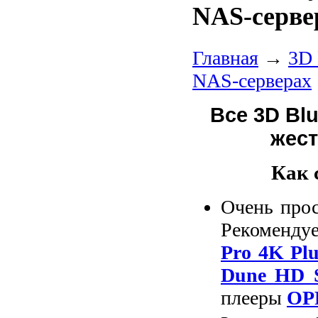
NAS-серве
Главная
→
3D 
NAS-серверах
Все 3D Bl
жест
Как 
Очень прос
Рекоменду
Pro 4K Plu
Dune HD 
плееры
OP