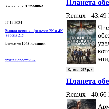
Планета обе
791 новин
ка
В каталогах
.
Remux - 43.49
27.12.2024
Чис
Вышли новинки фильмов 2K и 4K
обе
(версия 21)!
уве
1043 новин
ки
В каталогах
.
кот
эпи
архив новостей →
Планета обе
Remux - 40.66
Арм