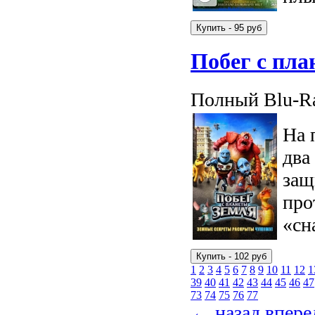
Побег с пла
Полный Blu-Ra
На 
два
защ
про
«сн
1
2
3
4
5
6
7
8
9
10
11
12
1
39
40
41
42
43
44
45
46
47
73
74
75
76
77
← назад
впер