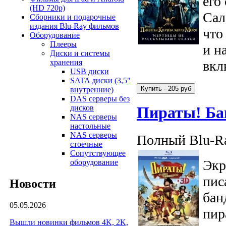
его
(HD 720p)
Сал
Сборники и подарочные
издания Blu-Ray фильмов
что
Оборудование
Плееры
и н
Диски и системы
вкл
хранения
USB диски
SATA диски (3,5"
внутренние)
DAS серверы без
дисков
Пираты! Ба
NAS серверы
настольные
NAS серверы
Полный Blu-Ra
стоечные
Сопутствующее
Экр
оборудование
пис
Новости
бан
05.05.2026
пир
Вышли новинки фильмов 4K, 2K,