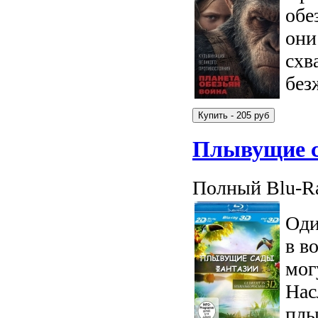
обе
они
схв
без
Плывущие с
Полный Blu-Ra
Оди
в в
мог
Нас
плы