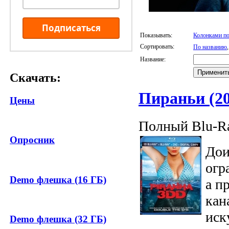
Подписаться
Показывать:
Колонками по
Сортировать:
По названию
Название:
Скачать:
Пираньи (20
Цены
Полный Blu-Ra
Опросник
Дои
огр
Demo флешка (16 ГБ)
а п
кан
иск
Demo флешка (32 ГБ)