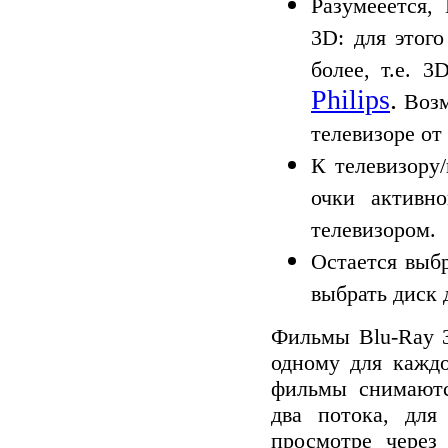
Разумееется,
3D: для этог
более
, т.е. 3
Philips
.
Возм
телевизоре от
К телевизору
очки активн
телевизором.
Остается выб
выбрать диск 
Фильмы Blu-Ray 3
одному для каждо
фильмы
снимаютс
два потока, для
просмотре через