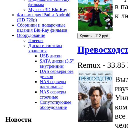
в п
фильмы
Музыка 3D Blu-Ray
к л
Фильмы для iPad и Android
(HD 720p)
Сборники и подарочные
издания Blu-Ray фильмов
Оборудование
Плееры
Диски и системы
Превосходс
хранения
USB диски
SATA диски (3,5"
Remux - 33.85
внутренние)
DAS серверы без
дисков
Выд
NAS серверы
изу
настольные
NAS серверы
Уил
стоечные
Сопутствующее
ком
оборудование
все
Новости
чел