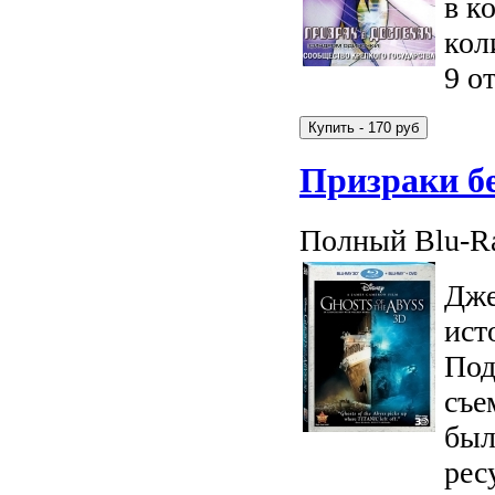
в к
кол
9 о
Призраки б
Полный Blu-Ra
Дже
ист
Под
съе
был
рес