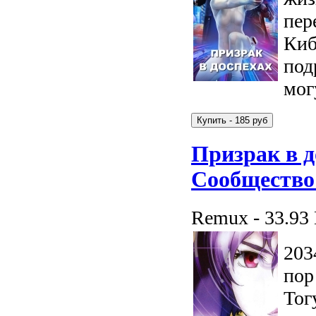
пер
Киб
под
мог
Призрак в д
Сообщество 
Remux - 33.93
203
пор
Тог