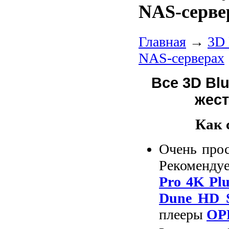
NAS-серве
Главная
→
3D 
NAS-серверах
Все 3D Bl
жест
Как 
Очень прос
Рекоменду
Pro 4K Plu
Dune HD 
плееры
OP