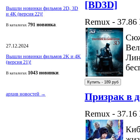
[BD3D]
Вышли новинки фильмов 2D, 3D
и 4K (версия 22)!
Remux - 37.86
791 новин
ка
В каталогах
.
Сюж
Вел
27.12.2024
Лин
Вышли новинки фильмов 2K и 4K
(версия 21)!
бес
1043 новин
ки
В каталогах
.
архив новостей →
Призрак в д
Remux - 37.16
Киб
жиз