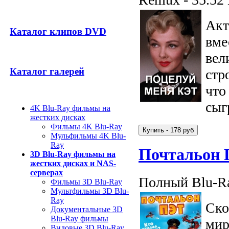
Акт
Каталог клипов DVD
вме
вел
Каталог галерей
стр
что
сыг
4K Blu-Ray фильмы на
жестких дисках
Фильмы 4K Blu-Ray
Мульфильмы 4K Blu-
Ray
Почтальон 
3D Blu-Ray фильмы на
жестких дисках и NAS-
серверах
Полный Blu-Ra
Фильмы 3D Blu-Ray
Мультфильмы 3D Blu-
Ray
Ско
Документальные 3D
Blu-Ray фильмы
мир
Видовые 3D Blu-Ray