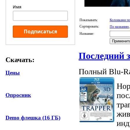
Имя
Показывать:
Колонками по
Сортировать:
По названию
Подписаться
Название:
Последний 
Скачать:
Полный Blu-Ra
Цены
Нор
пос
Опросник
тра
жив
Demo флешка (16 ГБ)
инд