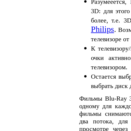
Разумееется,
3D: для этог
более
, т.е. 3
Philips
.
Возм
телевизоре от
К телевизору
очки активн
телевизором.
Остается выб
выбрать диск 
Фильмы Blu-Ray 3
одному для каждо
фильмы
снимаютс
два потока, для
просмотре через