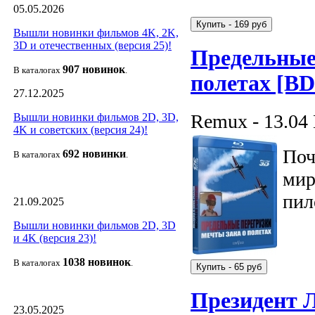
05.05.2026
Вышли новинки фильмов 4K, 2K,
3D и отечественных (версия 25)!
Предельные
907 новин
ок
В каталогах
.
полетах [B
27.12.2025
Remux - 13.04
Вышли новинки фильмов 2D, 3D,
4K и советских (версия 24)!
Поч
692 новин
ки
В каталогах
.
мир
пил
21.09.2025
Вышли новинки фильмов 2D, 3D
и 4K (версия 23)!
1038 новино
к
В каталогах
.
Президент 
23.05.2025