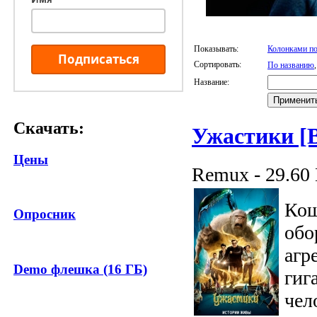
Показывать:
Колонками по
Подписаться
Сортировать:
По названию
Название:
Скачать:
Ужастики [
Цены
Remux - 29.60
Кош
Опросник
обо
агр
Demo флешка (16 ГБ)
гиг
че