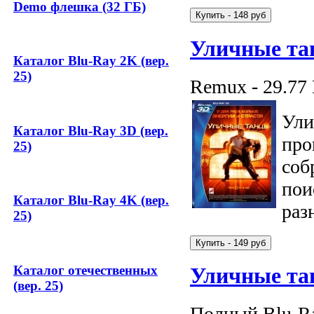
Demo флешка (32 ГБ)
Уличные та
Каталог Blu-Ray 2K (вер.
25)
Remux - 29.77
Ули
Каталог Blu-Ray 3D (вер.
про
25)
соб
пои
Каталог Blu-Ray 4K (вер.
раз
25)
Каталог отечественных
Уличные тан
(вер. 25)
Полный Blu-Ra