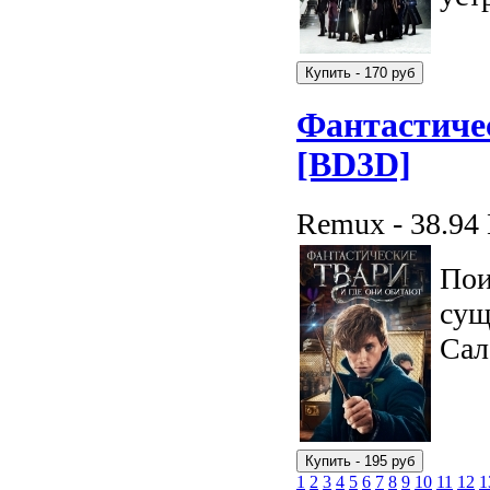
Фантастичес
[BD3D]
Remux - 38.94
Пои
сущ
Сал
1
2
3
4
5
6
7
8
9
10
11
12
1