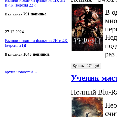
Вышли новинки фильмов 2D, 3D
и 4K (версия 22)!
В о
791 новин
ка
В каталогах
.
мно
пер
27.12.2024
Нед
Вышли новинки фильмов 2K и 4K
под
(версия 21)!
раз
1043 новин
ки
В каталогах
.
архив новостей →
Ученик мас
Полный Blu-Ra
Нео
счи