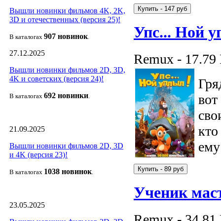
Вышли новинки фильмов 4K, 2K,
3D и отечественных (версия 25)!
Упс... Ной 
907 новин
ок
В каталогах
.
27.12.2025
Remux - 17.79
Вышли новинки фильмов 2D, 3D,
4K и советских (версия 24)!
Гря
692 новин
ки
вот
В каталогах
.
сво
кто
21.09.2025
ему
Вышли новинки фильмов 2D, 3D
и 4K (версия 23)!
1038 новино
к
В каталогах
.
Ученик маст
23.05.2025
Remux - 34.81