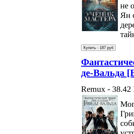
не 
Ян 
дер
тай
Фантастичес
де-Вальда 
Remux - 38.42
Мог
Гри
соб
уст