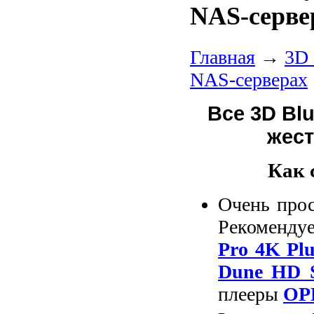
NAS-серве
Главная
→
3D 
NAS-серверах
Все 3D Bl
жест
Как 
Очень прос
Рекоменду
Pro 4K Plu
Dune HD 
плееры
OP