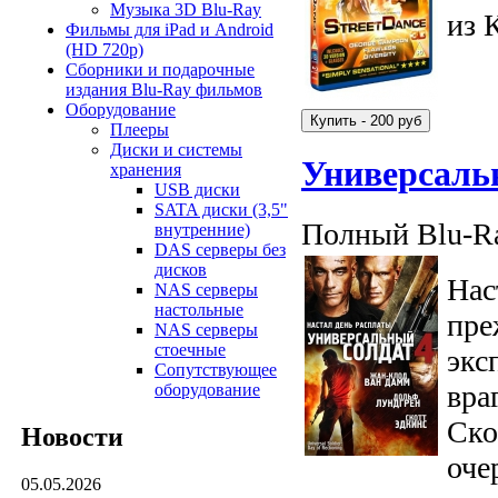
Музыка 3D Blu-Ray
из 
Фильмы для iPad и Android
(HD 720p)
Сборники и подарочные
издания Blu-Ray фильмов
Оборудование
Плееры
Диски и системы
Универсаль
хранения
USB диски
SATA диски (3,5"
Полный Blu-Ra
внутренние)
DAS серверы без
дисков
Нас
NAS серверы
настольные
пре
NAS серверы
стоечные
экс
Сопутствующее
вра
оборудование
Ско
Новости
оче
05.05.2026