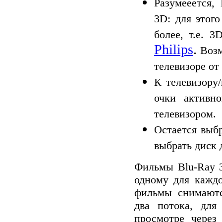
Разумееется,
3D: для этог
более
, т.е. 3
Philips
.
Возм
телевизоре от
К телевизору
очки активн
телевизором.
Остается выб
выбрать диск 
Фильмы Blu-Ray 3
одному для каждо
фильмы
снимаютс
два потока, для
просмотре через