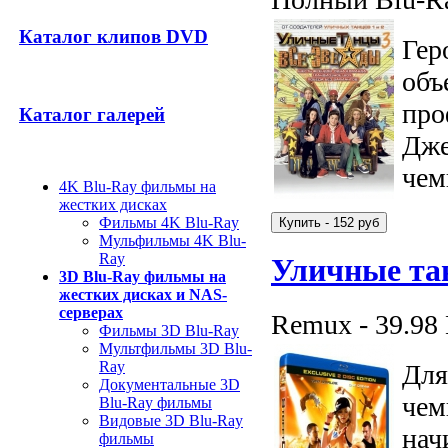
Каталог клипов DVD
Гер
объ
про
Каталог галерей
Дже
чем
4K Blu-Ray фильмы на
жестких дисках
Фильмы 4K Blu-Ray
Мульфильмы 4K Blu-
Ray
Уличные та
3D Blu-Ray фильмы на
жестких дисках и NAS-
серверах
Remux - 39.98
Фильмы 3D Blu-Ray
Мультфильмы 3D Blu-
Ray
Для
Документальные 3D
че
Blu-Ray фильмы
Видовые 3D Blu-Ray
нач
фильмы