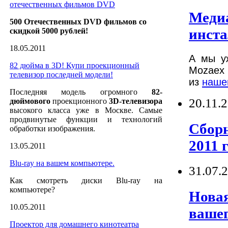
отечественных фильмов DVD
Медиа
500 Отечественных DVD фильмов со
инста
скидкой 5000 рублей!
18.05.2011
А мы у
82 дюйма в 3D! Купи проекционный
Mozaex 
телевизор последней модели!
из
наше
Последняя модель огромного
82-
20.11.
дюймового
проекционного
3D-телевизора
высокого класса уже в Москве. Самые
продвинутые функции и технологий
Сборн
обработки изображения.
2011 
13.05.2011
Blu-ray на вашем компьютере.
31.07.
Как смотреть диски Blu-ray на
компьютере?
Новая
10.05.2011
ваше
Проектор для домашнего кинотеатра