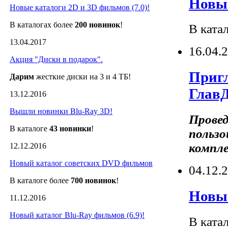
Новый
Новые каталоги 2D и 3D фильмов (7.0)!
В каталогах более
200 новинок
!
В ката
13.04.2017
16.04.
Акция "Диски в подарок".
Пригл
Дарим
жесткие диски на 3 и 4 ТБ!
Глав
13.12.2016
Вышли новинки Blu-Ray 3D!
Провед
В каталоге
43 новинки
!
пользо
компле
12.12.2016
Новый каталог советских DVD фильмов
04.12.
В каталоге более
700
новинок
!
Новый
11.12.2016
Новый каталог Blu-Ray фильмов (6.9)!
В ката