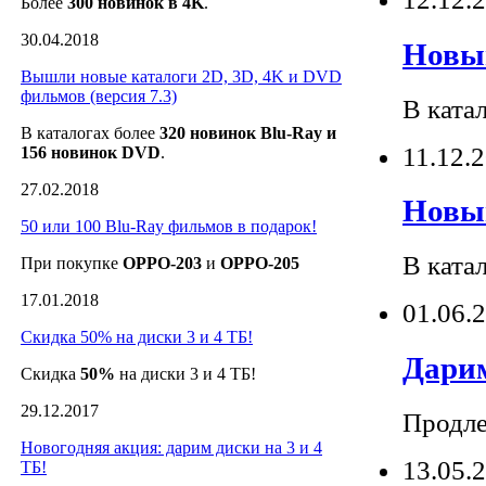
Более
300 новино
к
в 4K
.
30.04.2018
Новый
Вышли новые каталоги 2D, 3D, 4K и DVD
фильмов (версия 7.3)
В ката
В каталогах более
320 новино
к
Blu-Ray и
11.12.
156
новино
к
DVD
.
27.02.2018
Новый
50 или 100 Blu-Ray фильмов в подарок!
В ката
При покупке
OPPO-203
и
OPPO-205
17.01.2018
01.06.
Скидка 50% на диски 3 и 4 ТБ!
Дарим
Скидка
50%
на диски 3 и 4 ТБ!
29.12.2017
Продле
Новогодняя акция: дарим диски на 3 и 4
13.05.
ТБ!