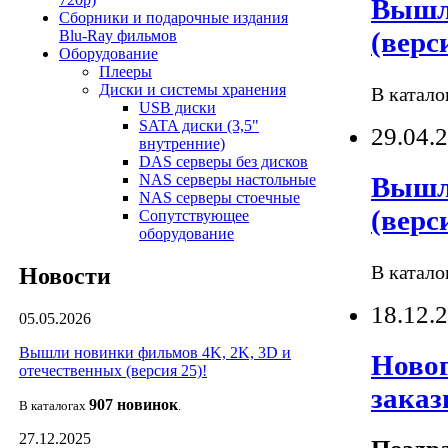
Вышли
Сборники и подарочные издания
(верс
Blu-Ray фильмов
Оборудование
Плееры
Диски и системы хранения
В катало
USB диски
SATA диски (3,5"
29.04.
внутренние)
DAS серверы без дисков
Вышли
NAS серверы настольные
NAS серверы стоечные
(верс
Сопутствующее
оборудование
В катало
Новости
18.12.
05.05.2026
Вышли новинки фильмов 4K, 2K, 3D и
Новог
отечественных (версия 25)!
заказ
907 новин
ок
В каталогах
.
27.12.2025