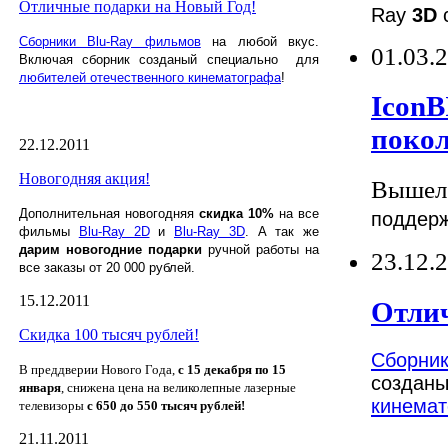
Отличные подарки на Новый Год!
Ray
3D
с
Сборники Blu-Ray фильмов
на любой вкус.
01.03.
Включая
сборник
созданый
специально
для
любителей отечественного кинематографа
!
IconB
поко
22.12.2011
Новогодняя акция!
Вышел 
Дополнительная новогодняя
скидка 10%
на все
поддерж
фильмы
Blu-Ray 2D
и
Blu-Ray 3D
.
А так же
дарим новогодние подарки
ручной работы на
23.12.
все заказы от 20 000 рублей.
15.12.2011
Отлич
Скидка 100 тысяч рублей!
Сборник
В преддверии Нового Года,
с 15 декабря по 15
созда
января
, снижена цена на великолепные лазерные
кинемат
телевизоры
с 650 до 550 тысяч рублей!
21.11.2011