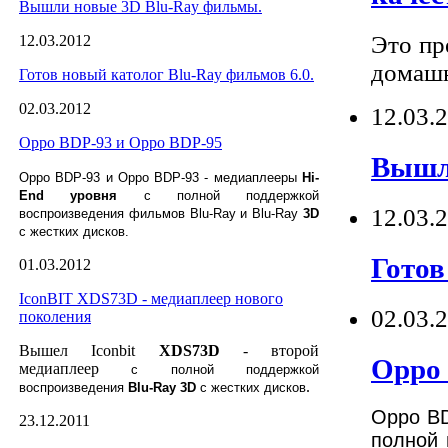
Вышли новые 3D Blu-Ray фильмы.
Это пр
12.03.2012
домашн
Готов новый католог Blu-Ray фильмов 6.0.
02.03.2012
12.03.
Oppo BDP-93 и Oppo BDP-95
Вышл
Oppo BDP-93 и
Oppo
BDP-93
-
медиаплееры
Hi-
End уровня
с полной поддержкой
12.03.
воспроизведения фильмов Blu-Ray и Blu-Ray
3D
с жестких дисков.
Готов
01.03.2012
IconBIT XDS73D - медиаплеер нового
02.03.
поколения
Вышел Iconbit
XDS73D
- второй
Oppo 
медиаплеер
с полной поддержкой
.
воспроизведения
Blu-Ray 3D
с жестких дисков
Oppo B
23.12.2011
полной 