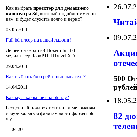
26.07.
Как выбрать
проектор для домашнего
кинотеатра 3d
, который подойдет именно
вам и будет служить долго и верно?
Читай
03.05.2011
09.07.
Full hd плеер на вашей ладони!
Дешево и сердито! Новый full hd
Акция
медиаплеер IconBIT HTravel XD
отеч
29.04.2011
Как выбрать блю рей проигрыватель?
500 От
рублей
14.04.2011
Как музыка бывает на blu ray?
18.05.
Бесценный подарок истинным меломанам
и музыкальным фанатам дарит формат blu
82 дю
ray.
телев
11.04.2011