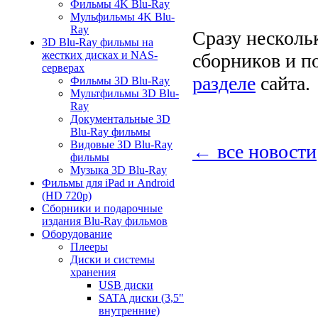
Фильмы 4K Blu-Ray
Мульфильмы 4K Blu-
Ray
Сразу несколь
3D Blu-Ray фильмы на
жестких дисках и NAS-
сборников и п
серверах
разделе
сайта.
Фильмы 3D Blu-Ray
Мультфильмы 3D Blu-
Ray
Документальные 3D
Blu-Ray фильмы
Видовые 3D Blu-Ray
← все новости
фильмы
Музыка 3D Blu-Ray
Фильмы для iPad и Android
(HD 720p)
Сборники и подарочные
издания Blu-Ray фильмов
Оборудование
Плееры
Диски и системы
хранения
USB диски
SATA диски (3,5"
внутренние)