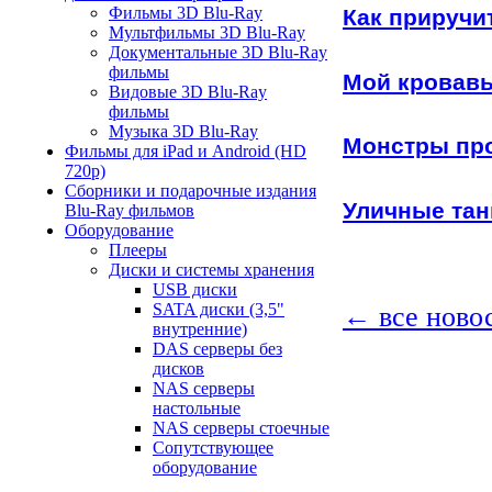
Фильмы 3D Blu-Ray
Как приручи
Мультфильмы 3D Blu-Ray
Документальные 3D Blu-Ray
фильмы
Мой кровавы
Видовые 3D Blu-Ray
фильмы
Музыка 3D Blu-Ray
Монстры про
Фильмы для iPad и Android (HD
720p)
Сборники и подарочные издания
Уличные тан
Blu-Ray фильмов
Оборудование
Плееры
Диски и системы хранения
USB диски
SATA диски (3,5"
← все ново
внутренние)
DAS серверы без
дисков
NAS серверы
настольные
NAS серверы стоечные
Сопутствующее
оборудование