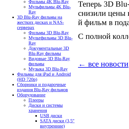
Фильмы 4K Blu-Ray
Теперь 3D Blu
Мульфильмы 4K Blu-
снизили цены 
Ray
3D Blu-Ray фильмы на
й фильм в под
жестких дисках и NAS-
серверах
Фильмы 3D Blu-Ray
С полной кол
Мультфильмы 3D Blu-
Ray
Документальные 3D
Blu-Ray фильмы
Видовые 3D Blu-Ray
← все новости
фильмы
Музыка 3D Blu-Ray
Фильмы для iPad и Android
(HD 720p)
Сборники и подарочные
издания Blu-Ray фильмов
Оборудование
Плееры
Диски и системы
хранения
USB диски
SATA диски (3,5"
внутренние)