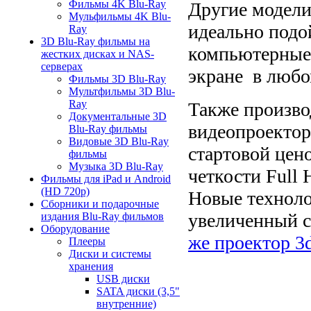
Фильмы 4K Blu-Ray
Другие модели
Мульфильмы 4K Blu-
идеально подо
Ray
3D Blu-Ray фильмы на
компьютерные 
жестких дисках и NAS-
серверах
экране в люб
Фильмы 3D Blu-Ray
Мультфильмы 3D Blu-
Ray
Также произво
Документальные 3D
видеопроекто
Blu-Ray фильмы
Видовые 3D Blu-Ray
cтартовой цен
фильмы
Музыка 3D Blu-Ray
четкости Full 
Фильмы для iPad и Android
(HD 720p)
Новые технолог
Сборники и подарочные
увеличенный с
издания Blu-Ray фильмов
Оборудование
же проектор 3
Плееры
Диски и системы
хранения
USB диски
SATA диски (3,5"
внутренние)