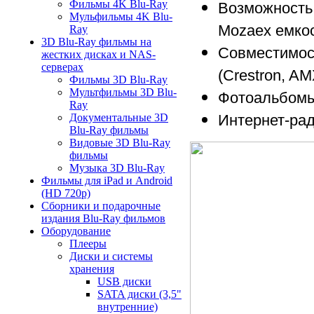
Фильмы 4K Blu-Ray
Возможност
Мульфильмы 4K Blu-
Mozaex емкос
Ray
3D Blu-Ray фильмы на
Совместимос
жестких дисках и NAS-
серверах
(Crestron, AM
Фильмы 3D Blu-Ray
Мультфильмы 3D Blu-
Фотоальбомы
Ray
Интернет-ради
Документальные 3D
Blu-Ray фильмы
Видовые 3D Blu-Ray
фильмы
Музыка 3D Blu-Ray
Фильмы для iPad и Android
(HD 720p)
Сборники и подарочные
издания Blu-Ray фильмов
Оборудование
Плееры
Диски и системы
хранения
USB диски
SATA диски (3,5"
внутренние)