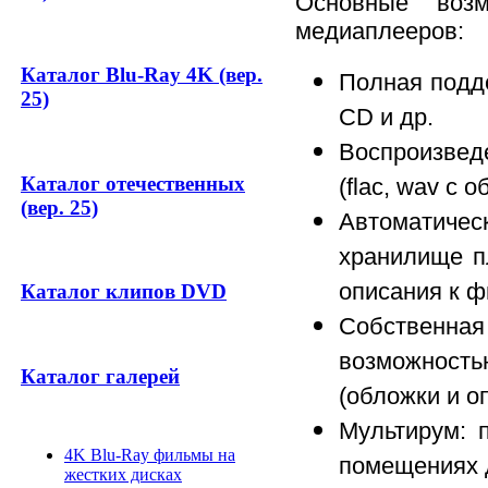
Основные воз
медиаплееров:
Каталог Blu-Ray 4K (вер.
Полная подде
25)
CD и др.
Воспроизведе
Каталог отечественных
(flac, wav c 
(вер. 25)
Автоматическ
хранилище п
описания к 
Каталог клипов DVD
Собственн
возможност
Каталог галерей
(обложки и о
Мультирум: 
4K Blu-Ray фильмы на
помещениях 
жестких дисках