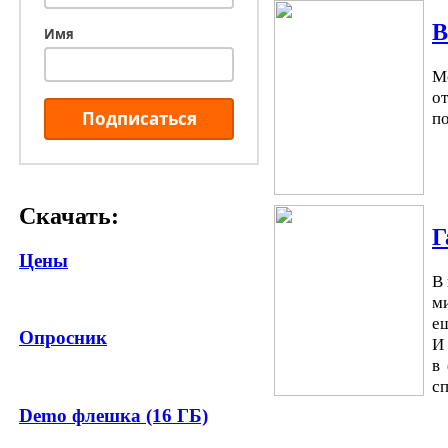
В
Имя
М
о
Подписаться
по
Скачать:
Г
Цены
В
м
е
Опросник
И
в
сп
Demo флешка (16 ГБ)