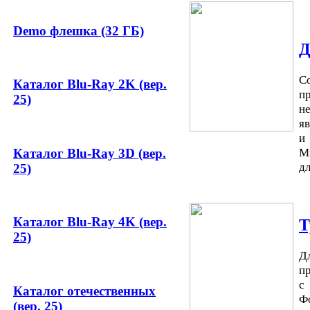
Demo флешка (32 ГБ)
Д
С
Каталог Blu-Ray 2K (вер.
п
25)
не
я
и
М
Каталог Blu-Ray 3D (вер.
дл
25)
Каталог Blu-Ray 4K (вер.
Т
25)
Д
п
с
Каталог отечественных
Ф
(вер. 25)