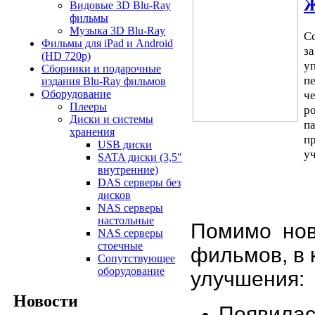
Ж
Видовые 3D Blu-Ray
фильмы
Музыка 3D Blu-Ray
С
Фильмы для iPad и Android
з
(HD 720p)
у
Сборники и подарочные
п
издания Blu-Ray фильмов
ч
Оборудование
Плееры
р
Диски и системы
п
хранения
п
USB диски
уч
SATA диски (3,5"
внутренние)
DAS серверы без
дисков
NAS серверы
настольные
Помимо нов
NAS серверы
стоечные
фильмов, в
Сопутствующее
оборудование
улучшения:
Новости
Появилас