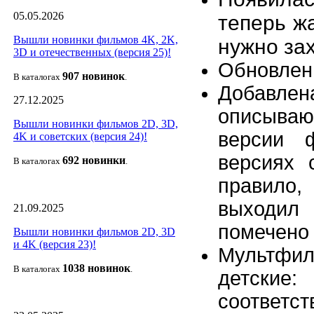
05.05.2026
теперь ж
Вышли новинки фильмов 4K, 2K,
нужно зах
3D и отечественных (версия 25)!
Обновлены
907 новин
ок
В каталогах
.
Добавл
27.12.2025
описыва
Вышли новинки фильмов 2D, 3D,
версии 
4K и советских (версия 24)!
версиях
692 новин
ки
В каталогах
.
правило,
выходил
21.09.2025
помечено
Вышли новинки фильмов 2D, 3D
и 4K (версия 23)!
Мультфи
1038 новино
к
В каталогах
.
детские
соответс