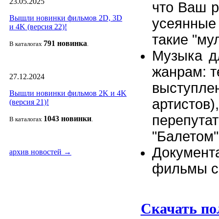
23.05.2025
что Ваш р
Вышли новинки фильмов 2D, 3D
усеянные
и 4K (версия 22)!
такие "мул
791 новин
ка
В каталогах
.
Музыка д
жанрам: т
27.12.2024
выступл
Вышли новинки фильмов 2K и 4K
артисто
(версия 21)!
перепута
1043 новин
ки
В каталогах
.
"Балетом"
Документ
архив новостей →
фильмы с
Скачать по