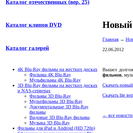
Каталог отечественных (вер. 25)
Новый 
Каталог клипов DVD
Главная
→
Но
Каталог галерей
22.06.2012
4K Blu-Ray фильмы на жестких дисках
Вышел долгож
Фильмы 4K Blu-Ray
фильмов
, мул
Мульфильмы 4K Blu-Ray
Скачать новый 
3D Blu-Ray фильмы на жестких дисках
и NAS-серверах
Скачать lite в
Фильмы 3D Blu-Ray
Мультфильмы 3D Blu-Ray
Документальные 3D Blu-Ray
фильмы
← все новости
Видовые 3D Blu-Ray фильмы
Музыка 3D Blu-Ray
Фильмы для iPad и Android (HD 720p)