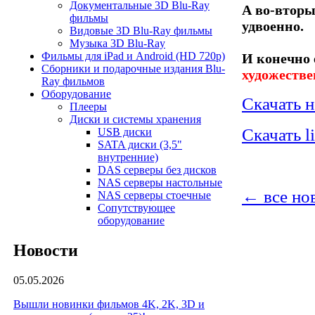
Документальные 3D Blu-Ray
А во-вторы
фильмы
удвоенно.
Видовые 3D Blu-Ray фильмы
Музыка 3D Blu-Ray
Фильмы для iPad и Android (HD 720p)
И конечно 
Сборники и подарочные издания Blu-
художеств
Ray фильмов
Оборудование
Скачать н
Плееры
Диски и системы хранения
Скачать l
USB диски
SATA диски (3,5"
внутренние)
DAS серверы без дисков
NAS серверы настольные
← все но
NAS серверы стоечные
Сопутствующее
оборудование
Новости
05.05.2026
Вышли новинки фильмов 4K, 2K, 3D и